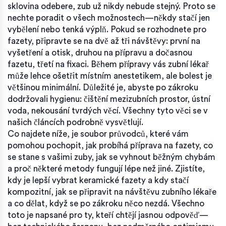
sklovina odebere, zub už nikdy nebude stejný. Proto se
nechte poradit o všech možnostech—někdy stačí jen
vybělení nebo tenká výplň. Pokud se rozhodnete pro
fazety, připravte se na dvě až tři návštěvy: první na
vyšetření a otisk, druhou na přípravu a dočasnou
fazetu, třetí na fixaci. Během přípravy vás zubní lékař
může lehce ošetřit místním anestetikem, ale bolest je
většinou minimální. Důležité je, abyste po zákroku
dodržovali hygienu: čištění mezizubních prostor, ústní
voda, nekousání tvrdých věcí. Všechny tyto věci se v
našich článcích podrobně vysvětlují.
Co najdete níže, je soubor průvodců, které vám
pomohou pochopit, jak probíhá příprava na fazety, co
se stane s vašimi zuby, jak se vyhnout běžným chybám
a proč některé metody fungují lépe než jiné. Zjistíte,
kdy je lepší vybrat keramické fazety a kdy stačí
kompozitní, jak se připravit na návštěvu zubního lékaře
a co dělat, když se po zákroku něco nezdá. Všechno
toto je napsané pro ty, kteří chtějí jasnou odpověď—