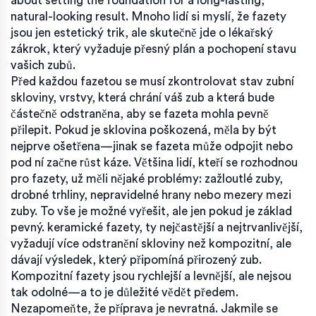
about setting the foundation for a long-lasting,
natural-looking result.
Mnoho lidí si myslí, že fazety
jsou jen estetický trik, ale skutečně jde o lékařský
zákrok, který vyžaduje přesný plán a pochopení stavu
vašich zubů.
Před každou fazetou se musí zkontrolovat stav
zubní
skloviny
,
vrstvy, která chrání váš zub a která bude
částečně odstraněna, aby se fazeta mohla pevně
přilepit
.
Pokud je sklovina poškozená, měla by být
nejprve ošetřena—jinak se fazeta může odpojit nebo
pod ní začne růst káze. Většina lidí, kteří se rozhodnou
pro fazety, už měli nějaké problémy: zažloutlé zuby,
drobné trhliny, nepravidelné hrany nebo mezery mezi
zuby. To vše je možné vyřešit, ale jen pokud je základ
pevný.
keramické fazety
,
ty nejčastější a nejtrvanlivější,
vyžadují více odstranění skloviny než kompozitní, ale
dávají výsledek, který připomíná přirozený zub
.
Kompozitní fazety jsou rychlejší a levnější, ale nejsou
tak odolné—a to je důležité vědět předem.
Nezapomeňte, že příprava je nevratná. Jakmile se