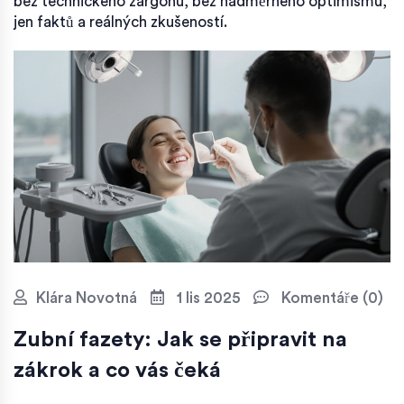
bez technického žargonu, bez nadměrného optimismu,
jen faktů a reálných zkušeností.
Klára Novotná
1 lis 2025
Komentáře (0)
Zubní fazety: Jak se připravit na
zákrok a co vás čeká