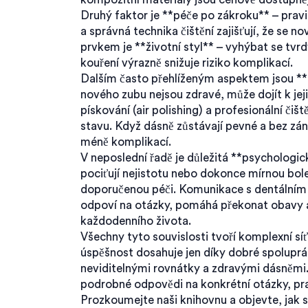
Druhý faktor je **péče po zákroku** – pravi
a správná technika čištění zajišťují, že se 
prvkem je **životní styl** – vyhýbat se tv
kouření výrazně snižuje riziko komplikací.
Dalším často přehlíženým aspektem jsou *
nového zubu nejsou zdravé, může dojít k jej
pískování (air polishing) a profesionální č
stavu. Když dásně zůstávají pevné a bez zá
méně komplikací.
V neposlední řadě je důležitá **psychologi
pociťují nejistotu nebo dokonce mírnou bole
doporučenou péči. Komunikace s dentálním s
odpoví na otázky, pomáhá překonat obavy a
každodenního života.
Všechny tyto souvislosti tvoří komplexní sí
úspěšnost dosahuje jen díky dobré spolupr
neviditelnými rovnátky a zdravými dásněmi.
podrobné odpovědi na konkrétní otázky, pra
Prozkoumejte naši knihovnu a objevte, jak 