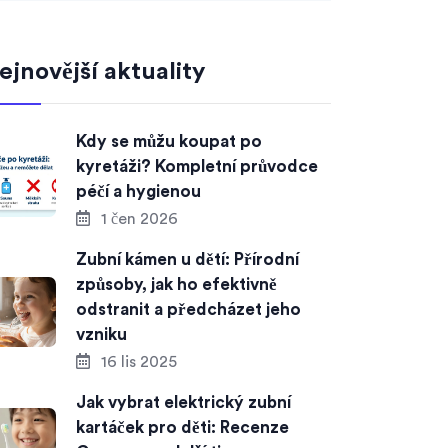
ejnovější aktuality
Kdy se můžu koupat po
kyretáži? Kompletní průvodce
péčí a hygienou
1 čen 2026
Zubní kámen u dětí: Přírodní
způsoby, jak ho efektivně
odstranit a předcházet jeho
vzniku
16 lis 2025
Jak vybrat elektrický zubní
kartáček pro děti: Recenze