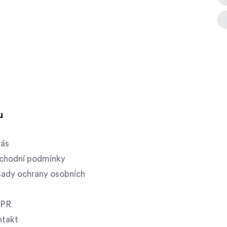
u
nás
chodní podmínky
ady ochrany osobních
PR
ntakt