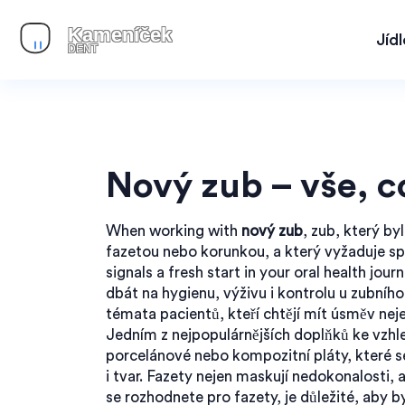
Jíd
Nový zub – vše, c
When working with
nový zub
,
zub, který b
fazetou nebo korunkou, a který vyžaduje spe
signals a fresh start in your oral health journ
dbát na hygienu, výživu i kontrolu u zubníh
témata pacientů, kteří chtějí mít úsměv nejen
Jedním z nejpopulárnějších doplňků ke vzh
porcelánové nebo kompozitní pláty, které se 
i tvar
. Fazety nejen maskují nedokonalosti, 
se rozhodnete pro fazety, je důležité, aby 