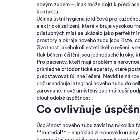
novým zubem – jinak může dojít k předčas
kontaktu.
Účinná ústní hygiena je klíčová pro každéh
elektrické zařízení, které vibruje vysokou f
přístupných míst
se ukázalo jako perfektní n
prostory a okraje nového zubu jsou čisté, co
životnost jakéhokoli estetického řešení, vč
tlak během čištění jsou jednoduché kroky, kte
Pro pacienty, kteří mají problém s nerovno
průhledné ortodontické aparáty, které pos
představovat účinné řešení. Neviditelná rov
což usnadňuje integraci nového zubu do cel
zarovnané, nově umístěný zub má lepší podp
dlouhodobé úspěšnosti.
Co ovlivňuje úspěš
Úspěšnost nového zubu závisí na několika fak
**materiál** – například zirkonové korunky
kompozitní materiály jsou cenově dostupněj