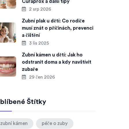
Curaprox a další tipy
2 srp 2026
Zubní plak u dětí: Co rodiče
musí znát o příčinách, prevenci
a čištění
3 lis 2025
Zubní kámen u dětí: Jak ho
odstranit doma a kdy navštívit
zubaře
29 čen 2026
blíbené Štítky
zubní kámen
péče o zuby