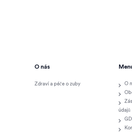
O nás
Men
O 
Zdraví a péče o zuby
Ob
Zás
údajů
GD
Ko