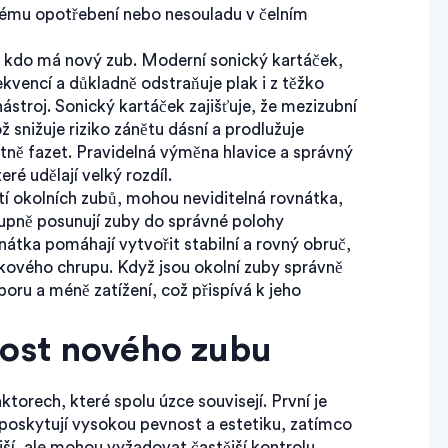
nému opotřebení nebo nesouladu v čelním
o, kdo má nový zub. Moderní
sonický kartáček
,
rekvencí a důkladně odstraňuje plak i z těžko
ástroj. Sonický kartáček zajišťuje, že mezizubní
ž snižuje riziko zánětu dásní a prodlužuje
etně fazet. Pravidelná výměna hlavice a správný
ré udělají velký rozdíl.
stí okolních zubů, mohou
neviditelná rovnátka
,
tupně posunují zuby do správné polohy
nátka pomáhají vytvořit stabilní a rovný obruč,
kového chrupu. Když jsou okolní zuby správně
oru a méně zatížení, což přispívá k jeho
nost nového zubu
torech, které spolu úzce souvisejí. První je
 poskytují vysokou pevnost a estetiku, zatímco
ší, ale mohou vyžadovat častější kontrolu.