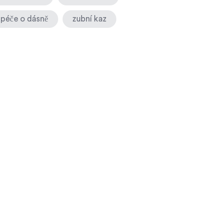
péče o dásně
zubní kaz