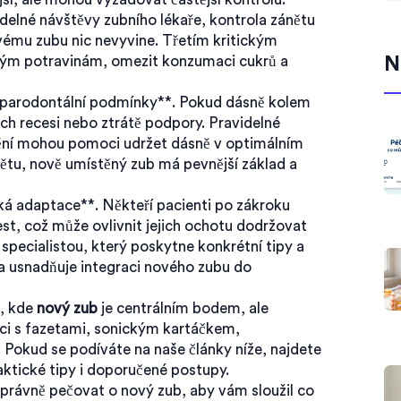
delné návštěvy zubního lékaře, kontrola zánětu
novému zubu nic nevyvine. Třetím kritickým
rdým potravinám, omezit konzumaci cukrů a
N
*parodontální podmínky**. Pokud dásně kolem
ich recesi nebo ztrátě podpory. Pravidelné
ištění mohou pomoci udržet dásně v optimálním
nětu, nově umístěný zub má pevnější základ a
cká adaptace**. Někteří pacienti po zákroku
st, což může ovlivnit jejich ochotu dodržovat
pecialistou, který poskytne konkrétní tipy a
 usnadňuje integraci nového zubu do
ť, kde
nový zub
je centrálním bodem, ale
áci s fazetami, sonickým kartáčkem,
 Pokud se podíváte na naše články níže, najdete
ktické tipy i doporučené postupy.
správně pečovat o nový zub, aby vám sloužil co