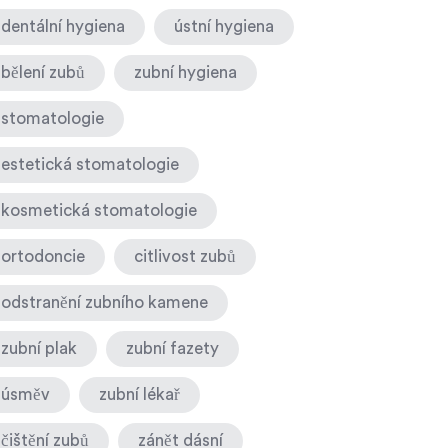
dentální hygiena
ústní hygiena
bělení zubů
zubní hygiena
stomatologie
estetická stomatologie
kosmetická stomatologie
ortodoncie
citlivost zubů
odstranění zubního kamene
zubní plak
zubní fazety
úsměv
zubní lékař
čištění zubů
zánět dásní