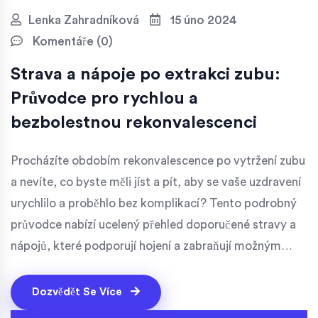
Lenka Zahradníková
15 úno 2024
Komentáře (0)
Strava a nápoje po extrakci zubu:
Průvodce pro rychlou a
bezbolestnou rekonvalescenci
Procházíte obdobím rekonvalescence po vytržení zubu
a nevíte, co byste měli jíst a pít, aby se vaše uzdravení
urychlilo a proběhlo bez komplikací? Tento podrobný
průvodce nabízí ucelený přehled doporučené stravy a
nápojů, které podporují hojení a zabraňují možným
zdravotním problémům. Zahrnuje praktické tipy,
zajímavosti a směrnice pro bezpečné stravování během
Dozvědět Se Více
tohoto klíčového období vašeho uzdravování.