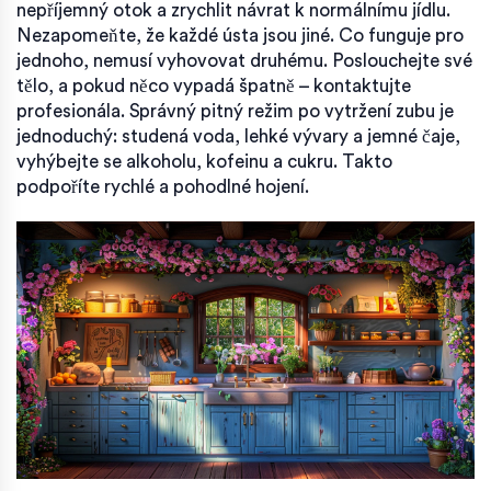
nepříjemný otok a zrychlit návrat k normálnímu jídlu.
Nezapomeňte, že každé ústa jsou jiné. Co funguje pro
jednoho, nemusí vyhovovat druhému. Poslouchejte své
tělo, a pokud něco vypadá špatně – kontaktujte
profesionála. Správný pitný režim po vytržení zubu je
jednoduchý: studená voda, lehké vývary a jemné čaje,
vyhýbejte se alkoholu, kofeinu a cukru. Takto
podpoříte rychlé a pohodlné hojení.