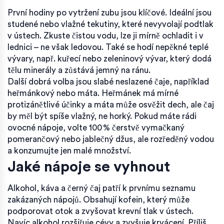
První hodiny po vytržení zubu jsou klíčové. Ideální jsou
studené nebo vlažné tekutiny, které nevyvolají podtlak
v ústech. Zkuste čistou vodu, lze ji mírně ochladit i v
lednici – ne však ledovou. Také se hodí nepěkné teplé
vývary, např. kuřecí nebo zeleninový vývar, který dodá
tělu minerály a zůstává jemný na ránu.
Další dobrá volba jsou slabé neslazené čaje, například
heřmánkový nebo máta. Heřmánek má mírné
protizánětlivé účinky a máta může osvěžit dech, ale čaj
by měl být spíše vlažný, ne horký. Pokud máte rádi
ovocné nápoje, volte 100 % čerstvě vymačkaný
pomerančový nebo jablečný džus, ale rozředěný vodou
a konzumujte jen malé množství.
Jaké nápoje se vyhnout
Alkohol, káva a černý čaj patří k prvnímu seznamu
zakázaných nápojů. Obsahují kofein, který může
podporovat otok a zvyšovat krevní tlak v ústech.
Navíc alkohol rozšiřuje cévy a zvyšuje krvácení. Příliš