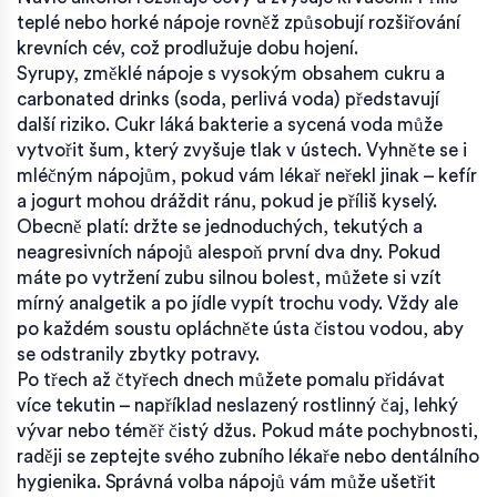
teplé nebo horké nápoje rovněž způsobují rozšiřování
krevních cév, což prodlužuje dobu hojení.
Syrupy, změklé nápoje s vysokým obsahem cukru a
carbonated drinks (soda, perlivá voda) představují
další riziko. Cukr láká bakterie a sycená voda může
vytvořit šum, který zvyšuje tlak v ústech. Vyhněte se i
mléčným nápojům, pokud vám lékař neřekl jinak – kefír
a jogurt mohou dráždit ránu, pokud je příliš kyselý.
Obecně platí: držte se jednoduchých, tekutých a
neagresivních nápojů alespoň první dva dny. Pokud
máte po vytržení zubu silnou bolest, můžete si vzít
mírný analgetik a po jídle vypít trochu vody. Vždy ale
po každém soustu opláchněte ústa čistou vodou, aby
se odstranily zbytky potravy.
Po třech až čtyřech dnech můžete pomalu přidávat
více tekutin – například neslazený rostlinný čaj, lehký
vývar nebo téměř čistý džus. Pokud máte pochybnosti,
raději se zeptejte svého zubního lékaře nebo dentálního
hygienika. Správná volba nápojů vám může ušetřit