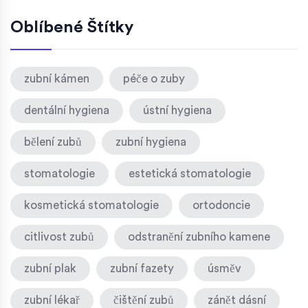
Oblíbené Štítky
zubní kámen
péče o zuby
dentální hygiena
ústní hygiena
bělení zubů
zubní hygiena
stomatologie
estetická stomatologie
kosmetická stomatologie
ortodoncie
citlivost zubů
odstranění zubního kamene
zubní plak
zubní fazety
úsměv
zubní lékař
čištění zubů
zánět dásní