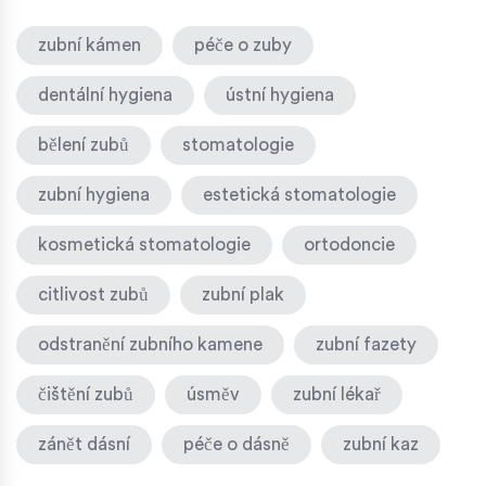
zubní kámen
péče o zuby
dentální hygiena
ústní hygiena
bělení zubů
stomatologie
zubní hygiena
estetická stomatologie
kosmetická stomatologie
ortodoncie
citlivost zubů
zubní plak
odstranění zubního kamene
zubní fazety
čištění zubů
úsměv
zubní lékař
zánět dásní
péče o dásně
zubní kaz