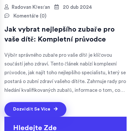
Radovan Křesťan
20 dub 2024
Komentáře (0)
Jak vybrat nejlepšího zubaře pro
vaše dítě: Kompletní průvodce
Výběr správného zubaře pro vaše dítě je klíčovou
součástí jeho zdraví. Tento článek nabízí komplexní
průvodce, jak najít toho nejlepšího specialistu, který se
postará o zubní zdraví vašeho dítěte. Zahrnuje rady pro
hledání kvalifikovaných zubařů, informace o tom, co
očekávat během prvních návštěv, a tipy, jak děti naučit
správnému čištění zubů. Přináší také doporučení na to,
Dozvědět Se Více
co dělat, když se objeví zubní problémy.
Hledejte Zde