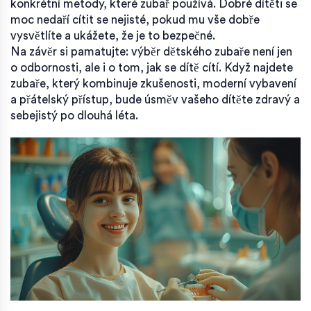
konkrétní metody, které zubař používá. Dobré dítěti se
moc nedaří cítit se nejisté, pokud mu vše dobře
vysvětlíte a ukážete, že je to bezpečné.
Na závěr si pamatujte: výběr dětského zubaře není jen
o odbornosti, ale i o tom, jak se dítě cítí. Když najdete
zubaře, který kombinuje zkušenosti, moderní vybavení
a přátelský přístup, bude úsměv vašeho dítěte zdravý a
sebejistý po dlouhá léta.