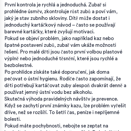
První kontrola je rychlá a jednoduchá. Zubař si
prohlédne úsměv, zkontroluje růst zubů a poví vám,
jaký je stav zubního skloviny. Dítě může dostat i
jednoduchý kartáčkový návod – často se používají
barevné kartáčky, které zvyšují motivaci.
Pokud se objeví problém, jako například kaz nebo
špatné postavení zubů, zubař vám ukáže možnosti
řešení. Pro malé děti jsou často první volbou plastové
výplně nebo jednoduché těsnění, které jsou rychlé a
bezbolestné.
Po prohlídce získáte také doporučení, jak doma
pečovat o ústní hygienu. Rodiče často zapomínají, že
děti potřebují kartáčovat zuby alespoň dvakrát denně a
používat jemný ústní vodu bez alkoholu.
Skutečná výhoda pravidelných návštěv je prevence.
Když se zachytí první známky kazu, lze problém vyřešit
dříve, než se rozšíří. To šetří čas, peníze i nepříjemné
bolesti.
Pokud máte pochybnosti, nebojte se zeptat na