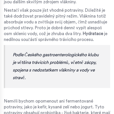
jsou dalším skvělým zdrojem vlákniny.
Nestačí však pouze jíst vhodné potraviny. Důležité je
také dodržovat pravidelný pitný režim. Vláknina totiž
absorbuje vodu a zvětšuje svůj objem, čímž usnadňuje
průchod střevy. Proto je dobré denně vypít alespoň
osm sklenic vody, což je zhruba dva litry.
Hydratace
je
nedílnou součástí správného trávicího procesu.
Podle Českého gastroenterologického klubu
je většina trávicích problémů, včetně zácpy,
spojena s nedostatkem vlákniny a vody ve
stravě.
Neměli bychom opomenout ani fermentované
potraviny, jako je kefír, kysané zelí nebo jogurt. Tyto
potraviny obsahují probiotika - živé bakterie, které mají