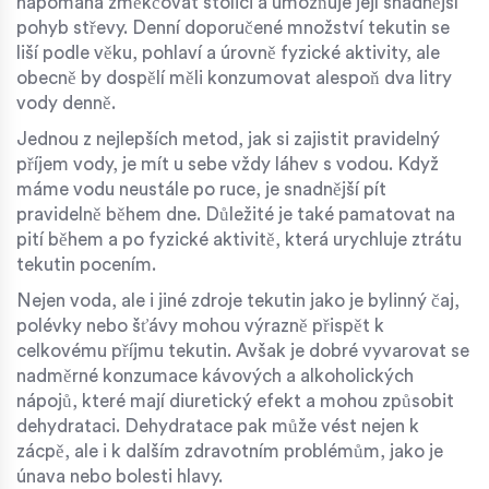
napomáhá změkčovat stolici a umožňuje její snadnější
pohyb střevy. Denní doporučené množství tekutin se
liší podle věku, pohlaví a úrovně fyzické aktivity, ale
obecně by dospělí měli konzumovat alespoň dva litry
vody denně.
Jednou z nejlepších metod, jak si zajistit pravidelný
příjem vody, je mít u sebe vždy láhev s vodou. Když
máme vodu neustále po ruce, je snadnější pít
pravidelně během dne. Důležité je také pamatovat na
pití během a po fyzické aktivitě, která urychluje ztrátu
tekutin pocením.
Nejen voda, ale i jiné zdroje tekutin jako je bylinný čaj,
polévky nebo šťávy mohou výrazně přispět k
celkovému příjmu tekutin. Avšak je dobré vyvarovat se
nadměrné konzumace kávových a alkoholických
nápojů, které mají diuretický efekt a mohou způsobit
dehydrataci. Dehydratace pak může vést nejen k
zácpě, ale i k dalším zdravotním problémům, jako je
únava nebo bolesti hlavy.