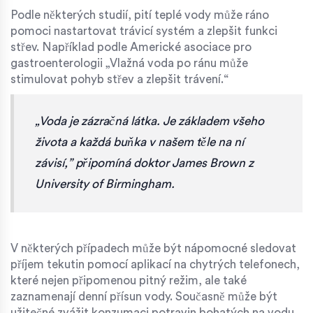
Podle některých studií, pití teplé vody může ráno
pomoci nastartovat trávicí systém a zlepšit funkci
střev. Například podle Americké asociace pro
gastroenterologii „Vlažná voda po ránu může
stimulovat pohyb střev a zlepšit trávení.“
„Voda je zázračná látka. Je základem všeho
života a každá buňka v našem těle na ní
závisí,” připomíná doktor James Brown z
University of Birmingham.
V některých případech může být nápomocné sledovat
příjem tekutin pomocí aplikací na chytrých telefonech,
které nejen připomenou pitný režim, ale také
zaznamenají denní přísun vody. Současně může být
užitečné zvážit konzumaci potravin bohatých na vodu,