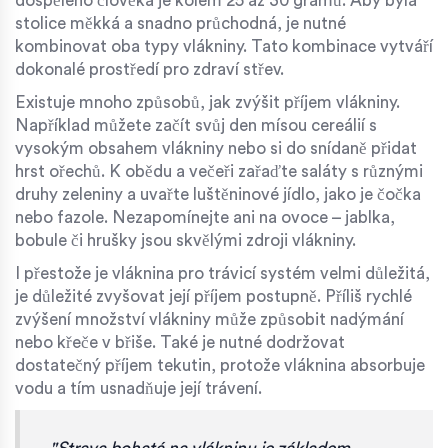
dospělého člověka je kolem 25 až 30 gramů. Aby byla
stolice měkká a snadno průchodná, je nutné
kombinovat oba typy vlákniny. Tato kombinace vytváří
dokonalé prostředí pro zdraví střev.
Existuje mnoho způsobů, jak zvýšit příjem vlákniny.
Například můžete začít svůj den mísou cereálií s
vysokým obsahem vlákniny nebo si do snídaně přidat
hrst ořechů. K obědu a večeři zařaďte saláty s různými
druhy zeleniny a uvařte luštěninové jídlo, jako je čočka
nebo fazole. Nezapomínejte ani na ovoce – jablka,
bobule či hrušky jsou skvělými zdroji vlákniny.
I přestože je vláknina pro trávicí systém velmi důležitá,
je důležité zvyšovat její příjem postupně. Příliš rychlé
zvýšení množství vlákniny může způsobit nadýmání
nebo křeče v břiše. Také je nutné dodržovat
dostatečný příjem tekutin, protože vláknina absorbuje
vodu a tím usnadňuje její trávení.