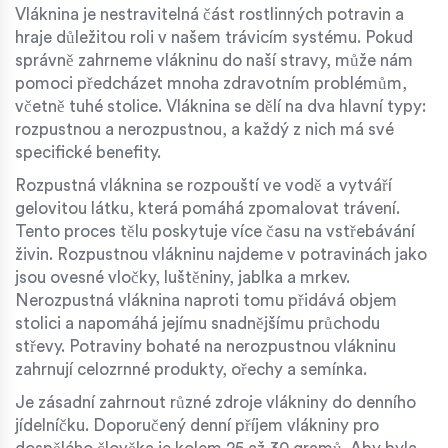
Vláknina je nestravitelná část rostlinných potravin a
hraje důležitou roli v našem trávicím systému. Pokud
správně zahrneme vlákninu do naší stravy, může nám
pomoci předcházet mnoha zdravotním problémům,
včetně tuhé stolice. Vláknina se dělí na dva hlavní typy:
rozpustnou a nerozpustnou, a každý z nich má své
specifické benefity.
Rozpustná vláknina se rozpouští ve vodě a vytváří
gelovitou látku, která pomáhá zpomalovat trávení.
Tento proces tělu poskytuje více času na vstřebávání
živin. Rozpustnou vlákninu najdeme v potravinách jako
jsou ovesné vločky, luštěniny, jablka a mrkev.
Nerozpustná vláknina naproti tomu přidává objem
stolici a napomáhá jejímu snadnějšímu průchodu
střevy. Potraviny bohaté na nerozpustnou vlákninu
zahrnují celozrnné produkty, ořechy a semínka.
Je zásadní zahrnout různé zdroje vlákniny do denního
jídelníčku. Doporučený denní příjem vlákniny pro