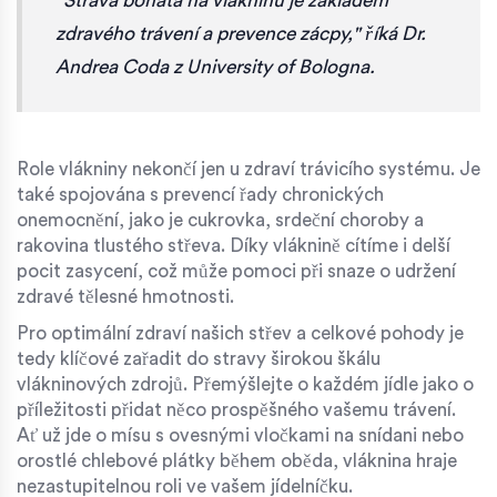
"Strava bohatá na vlákninu je základem
zdravého trávení a prevence zácpy," říká Dr.
Andrea Coda z University of Bologna.
Role vlákniny nekončí jen u zdraví trávicího systému. Je
také spojována s prevencí řady chronických
onemocnění, jako je cukrovka, srdeční choroby a
rakovina tlustého střeva. Díky vláknině cítíme i delší
pocit zasycení, což může pomoci při snaze o udržení
zdravé tělesné hmotnosti.
Pro optimální zdraví našich střev a celkové pohody je
tedy klíčové zařadit do stravy širokou škálu
vlákninových zdrojů. Přemýšlejte o každém jídle jako o
příležitosti přidat něco prospěšného vašemu trávení.
Ať už jde o mísu s ovesnými vločkami na snídani nebo
orostlé chlebové plátky během oběda, vláknina hraje
nezastupitelnou roli ve vašem jídelníčku.