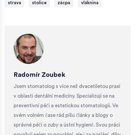
strava
stolice
zácpa
vláknina
Radomír Zoubek
Jsem stomatolog s více než dvacetiletou praxí
v oblasti dentální medicíny. Specializuji se na
preventivní péči a estetickou stomatologii. Ve
svém volném čase rád píšu články a blogy o
správné péči o zuby a ústní hygieně. Svou práci
považuji nejen za povolání, ale i za poslání, díky