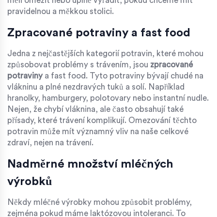
měli omezit nebo úplně vyřadit, pokud chceme mít
pravidelnou a měkkou stolici.
Zpracované potraviny a fast food
Jedna z nejčastějších kategorií potravin, které mohou
způsobovat problémy s trávením, jsou
zpracované
potraviny
a fast food. Tyto potraviny bývají chudé na
vlákninu a plné nezdravých tuků a solí. Například
hranolky, hamburgery, polotovary nebo instantní nudle.
Nejen, že chybí vláknina, ale často obsahují také
přísady, které trávení komplikují. Omezování těchto
potravin může mít významný vliv na naše celkové
zdraví, nejen na trávení.
Nadměrné množství mléčných
výrobků
Někdy mléčné výrobky mohou způsobit problémy,
zejména pokud máme laktózovou intoleranci. To