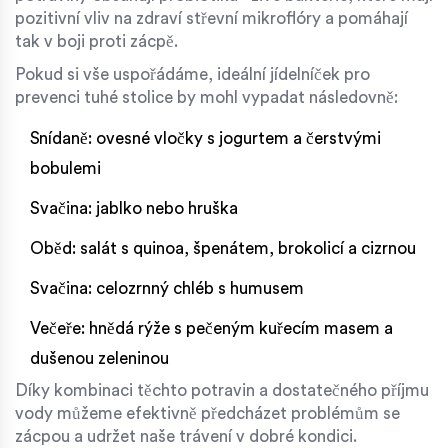
pozitivní vliv na zdraví střevní mikroflóry a pomáhají
tak v boji proti zácpě.
Pokud si vše uspořádáme, ideální jídelníček pro
prevenci tuhé stolice by mohl vypadat následovně:
Snídaně: ovesné vločky s jogurtem a čerstvými
bobulemi
Svačina: jablko nebo hruška
Oběd: salát s quinoa, špenátem, brokolicí a cizrnou
Svačina: celozrnný chléb s humusem
Večeře: hnědá rýže s pečeným kuřecím masem a
dušenou zeleninou
Díky kombinaci těchto potravin a dostatečného příjmu
vody můžeme efektivně předcházet problémům se
zácpou a udržet naše trávení v dobré kondici.