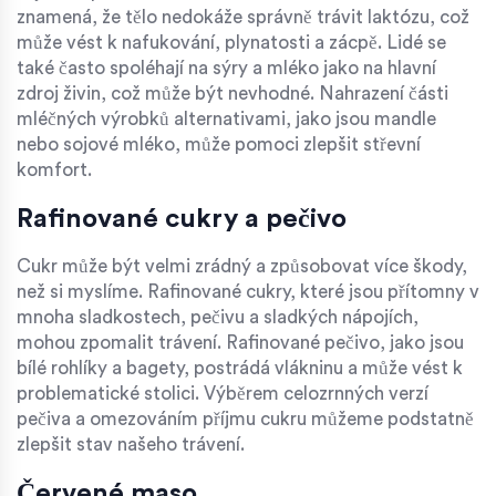
znamená, že tělo nedokáže správně trávit laktózu, což
může vést k nafukování, plynatosti a zácpě. Lidé se
také často spoléhají na sýry a mléko jako na hlavní
zdroj živin, což může být nevhodné. Nahrazení části
mléčných výrobků alternativami, jako jsou mandle
nebo sojové mléko, může pomoci zlepšit střevní
komfort.
Rafinované cukry a pečivo
Cukr může být velmi zrádný a způsobovat více škody,
než si myslíme. Rafinované cukry, které jsou přítomny v
mnoha sladkostech, pečivu a sladkých nápojích,
mohou zpomalit trávení. Rafinované pečivo, jako jsou
bílé rohlíky a bagety, postrádá vlákninu a může vést k
problematické stolici. Výběrem celozrnných verzí
pečiva a omezováním příjmu cukru můžeme podstatně
zlepšit stav našeho trávení.
Červené maso