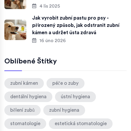
4 lis 2025
Jak vyrobit zubní pastu pro psy -
přirozený způsob, jak odstranit zubní
kámen a udržet ústa zdravá
16 úno 2026
Oblíbené Štítky
zubní kámen
péče o zuby
dentální hygiena
ústní hygiena
bělení zubů
zubní hygiena
stomatologie
estetická stomatologie