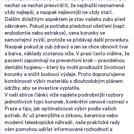
nechat se nechat přesvědčit, že nejdražší neznamená
vždy nejlepší, a naopak nejlevnější ne vždy stačí.
Dalším důležitým aspektem je stav vašeho zubu před
zákrokem. Pokud je potřeba předchozí ošetření (např.
endodontie nebo extrakce), cena korunky se
samozřejmě zvýší, protože se přidávají další procedury.
Naopak pokud je zub zdravý a jen se chce obnovit tvar
a barva, náklady zůstanou níže. V praxi často vidíme, že
pacienti zapomínají na preventivní krok – pravidelnou
dentální hygienu – který by mohl prodloužit životnost
korunky a snížit budoucí výdaje. Proto doporučujeme
kombinovat výběr materiálu s dlouhodobým plánem
údržby, aby se investice vyplatila.
V naší sbírce článků níže najdete podrobnější rozbory
jednotlivých typů korunek, konkrétní cenové rozmezí v
Praze a tipy, jak optimalizovat výběr podle vašich
potřeb. Ať už přemýšlíte o zirkonu, keramice nebo
moderní teleskopické náhradě, naše praktické rady
vám pomohou udělat informované rozhodnutí a