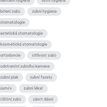
dentální hygiena
ústní hygiena
bělení zubů
zubní hygiena
stomatologie
estetická stomatologie
kosmetická stomatologie
ortodoncie
citlivost zubů
odstranění zubního kamene
zubní plak
zubní fazety
úsměv
zubní lékař
čištění zubů
zánět dásní