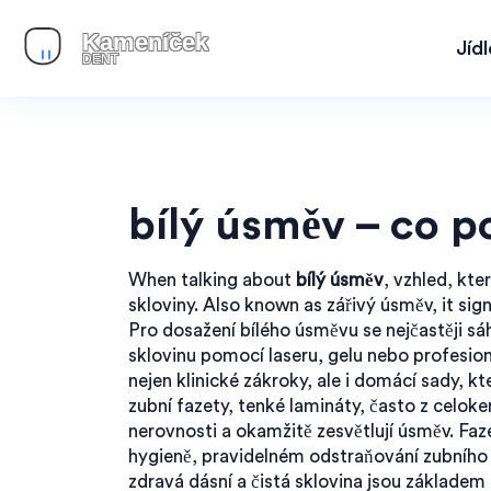
Jíd
bílý úsměv – co p
When talking about
bílý úsměv
,
vzhled, kte
skloviny
. Also known as
zářivý úsměv
, it si
Pro dosažení bílého úsměvu se nejčastěji s
sklovinu pomocí laseru, gelu nebo profesio
nejen klinické zákroky, ale i domácí sady, kte
zubní fazety
,
tenké lamináty, často z celoke
nerovnosti a okamžitě zesvětlují úsměv
. Fa
hygieně
,
pravidelném odstraňování zubního 
zdravá dásní a čistá sklovina jsou základem