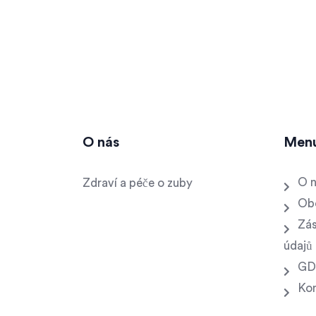
O nás
Men
O 
Zdraví a péče o zuby
Ob
Zás
údajů
GD
Ko