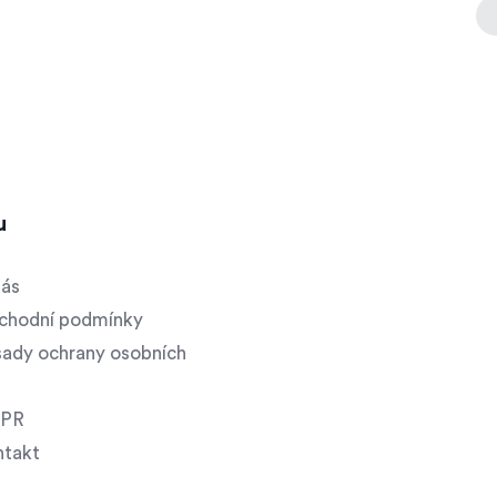
u
nás
chodní podmínky
ady ochrany osobních
PR
ntakt