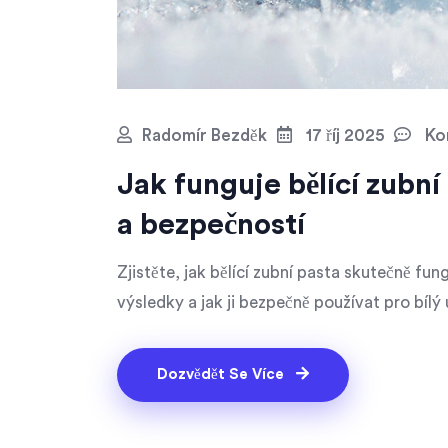
Radomír Bezděk
17 říj 2025
Kom
Jak funguje bělící zubn
a bezpečností
Zjistěte, jak bělící zubní pasta skutečně fung
výsledky a jak ji bezpečně používat pro bílý
Dozvědět Se Více