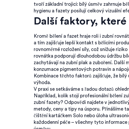
tvoří základní trojici: bílý úsměv zahrnuje bě
hygienu a fazety posilují celkový vizuální ef
Další faktory, které
Kromě bělení a fazet hraje roli i
zubní rovná
a tím zajišťuje lepší kontakt s bělicími prod
rovnoměrné rozložení síly, což snižuje rizik
rovnátka podporují dlouhodobou údržbu bí
zachytávají na zubní plak a zuboření. Další
konzumace pigmentových potravin a nápojů
Kombinace těchto faktorů zajišťuje, že bílý
výhoda.
V praxi se setkáváme s řadou dotazů ohled
Například, kolik stojí profesionální bělení 
zubní fazety? Odpovědi najdete v jednotlivý
metody, ceny a tipy na úsporu. Přinášíme ta
čištění kartáčkem Solo nebo úloha ultrasonic
každodenní péče – všechny tyto informace 
úsměvu.