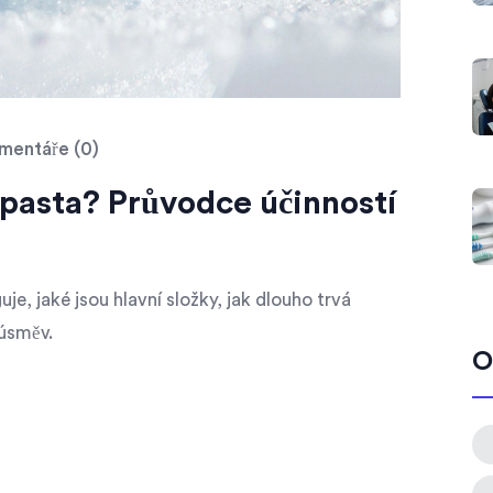
entáře (0)
í pasta? Průvodce účinností
uje, jaké jsou hlavní složky, jak dlouho trvá
 úsměv.
O