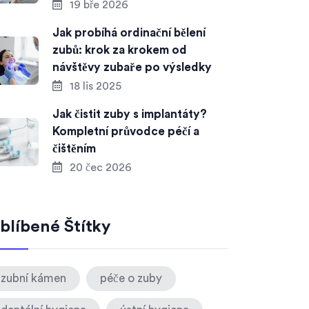
19 bře 2026
Jak probíhá ordinační bělení
zubů: krok za krokem od
návštěvy zubaře po výsledky
18 lis 2025
Jak čistit zuby s implantáty?
Kompletní průvodce péčí a
čištěním
20 čec 2026
blíbené Štítky
zubní kámen
péče o zuby