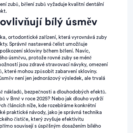
lení zubů, bělení zubů vyžaduje kvalitní dentální
ekt.
 ovlivňují bílý úsměv
tka
,
ortodontické zařízení, která vyrovnává zuby
ukty
. Správně nastavená čelist umožňuje
o poškození skloviny během bělení. Navíc,
lého úsměvu, protože rovné zuby se méně
 možností jsou
zdravé stravovací návyky
,
omezení
, které mohou způsobit zabarvení skloviny
.
 úsměv není jen jednorázový výsledek, ale trvalá
ně nákladů, bezpečnosti a dlouhodobých efektů.
zubů v Brně v roce 2025? Nebo jak dlouho vydrží
ch článcích níže, kde rozebíráme konkrétní
ké praktické návody, jako je správná technika
kého čističe, který zvyšuje efektivitu
přímo souvisejí s úspěšným dosažením bílého