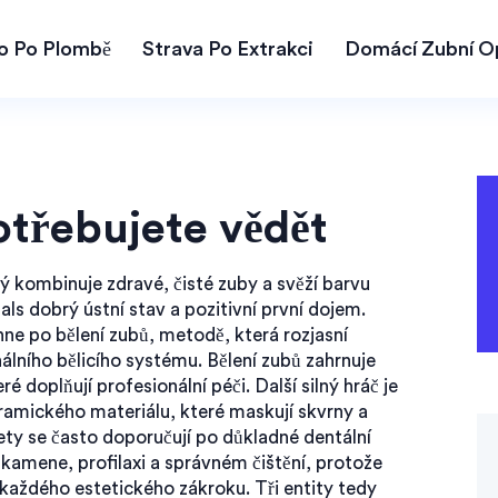
lo Po Plombě
Strava Po Extrakci
Domácí Zubní O
otřebujete vědět
rý kombinuje zdravé, čisté zuby a svěží barvu
gnals dobrý ústní stav a pozitivní první dojem.
áhne po
bělení zubů
,
metodě, která rozjasní
nálního bělicího systému
. Bělení zubů zahrnuje
ré doplňují profesionální péči. Další silný hráč je
ramického materiálu, které maskují skvrny a
zety se často doporučují po důkladné
dentální
kamene, profilaxi a správném čištění
, protože
 každého estetického zákroku. Tři entity tedy