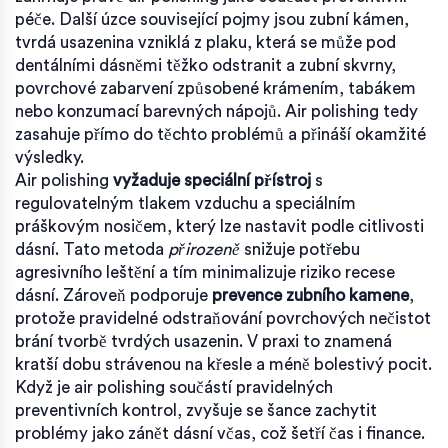
péče. Další úzce související pojmy jsou
zubní kámen
,
tvrdá usazenina vzniklá z plaku, která se může pod
dentálními dásněmi těžko odstranit
a
zubní skvrny
,
povrchové zabarvení způsobené krámením, tabákem
nebo konzumací barevných nápojů
. Air polishing tedy
zasahuje přímo do těchto problémů a přináší okamžité
výsledky.
Air polishing
vyžaduje speciální přístroj
s
regulovatelným tlakem vzduchu a speciálním
práškovým nosičem, který lze nastavit podle citlivosti
dásní. Tato metoda
přirozeně
snižuje potřebu
agresivního leštění a tím minimalizuje riziko recese
dásní. Zároveň podporuje
prevence zubního kamene
,
protože pravidelné odstraňování povrchových nečistot
brání tvorbě tvrdých usazenin. V praxi to znamená
kratší dobu strávenou na křesle a méně bolestivý pocit.
Když je air polishing součástí pravidelných
preventivních kontrol, zvyšuje se šance zachytit
problémy jako zánět dásní včas, což šetří čas i finance.