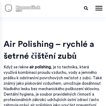
Air Polishing – rychlé a
šetrné čištění zubů
Když se řekne
air polishing
,
je to technika, která
využívá kombinaci proudu vzduchu, vody a jemného
prášku k odstranění povrchových nečistot z zubů
. Také
známý jako
pískování vzduchem
, umožňuje dosáhnout
hladkého lesku bez mechanického poškození skloviny.
Dentální hygiena
,
je soubor pravidelných činností a
profesionálních zákroků udržujících ústní zdraví
často
zahrnuje právě air polishing jako součást preventivní