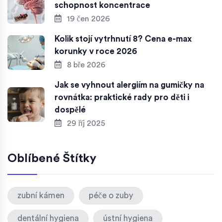
schopnost koncentrace
19 čen 2026
Kolik stojí vytrhnutí 8? Cena e-max
korunky v roce 2026
8 bře 2026
Jak se vyhnout alergiím na gumičky na
rovnátka: praktické rady pro děti i
dospělé
29 říj 2025
Oblíbené Štítky
zubní kámen
péče o zuby
dentální hygiena
ústní hygiena