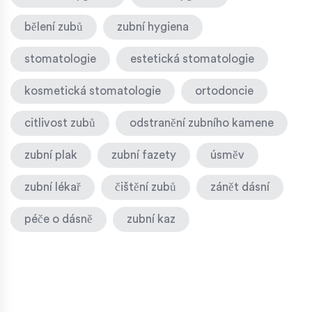
bělení zubů
zubní hygiena
stomatologie
estetická stomatologie
kosmetická stomatologie
ortodoncie
citlivost zubů
odstranění zubního kamene
zubní plak
zubní fazety
úsměv
zubní lékař
čištění zubů
zánět dásní
péče o dásně
zubní kaz