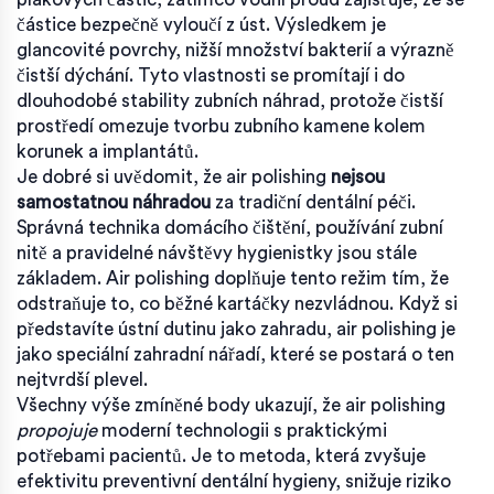
částice bezpečně vyloučí z úst. Výsledkem je
glancovité povrchy, nižší množství bakterií a výrazně
čistší dýchání. Tyto vlastnosti se promítají i do
dlouhodobé stability zubních náhrad, protože čistší
prostředí omezuje tvorbu zubního kamene kolem
korunek a implantátů.
Je dobré si uvědomit, že air polishing
nejsou
samostatnou náhradou
za tradiční dentální péči.
Správná technika domácího čištění, používání zubní
nitě a pravidelné návštěvy hygienistky jsou stále
základem. Air polishing doplňuje tento režim tím, že
odstraňuje to, co běžné kartáčky nezvládnou. Když si
představíte ústní dutinu jako zahradu, air polishing je
jako speciální zahradní nářadí, které se postará o ten
nejtvrdší plevel.
Všechny výše zmíněné body ukazují, že air polishing
propojuje
moderní technologii s praktickými
potřebami pacientů. Je to metoda, která zvyšuje
efektivitu preventivní dentální hygieny, snižuje riziko