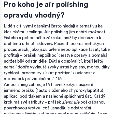
Pro koho je air polishing
opravdu vhodný?
Lidé s citlivými dásněmi často hledají alternativu ke
klasickému scalingu. Air polishing jim nabízí možnost
čistého a pohodlného zákroku, aniž by docházelo k
drahému drhnutí skloviny. Pacienti po kosmetických
procedurách, jako jsou bělení nebo aplikace fazet, také
profitují – prášek nepoškodí čerstvé opravy a pomáhá
udržet bílý odstín déle. Děti a dospívající, kteří ještě
nemají dobře vyvinuté zvyky ústní hygieny, mohou díky
rychlosti procedury získat pozitivní zkušenost a
motivaci k pravidelnému čištění.
Air polishing zahrnuje tři hlavní kroky: nasazení
jemného prášku (často složeného z hydroxylapátitu),
aplikaci pod tlakem a následné spláchnutí úst. Každý
krok má své atributy – prášek
zjemňuje
poškrábanou
povrchovou vrstvu, což usnadňuje odstranění
plakových částic, zatímco vodní proud zajišťuje, že se