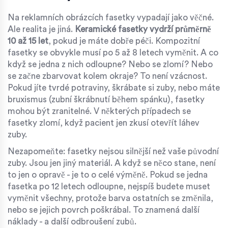
Na reklamních obrázcích fasetky vypadají jako věčné.
Ale realita je jiná.
Keramické fasetky vydrží průměrně
10 až 15 let
, pokud je máte dobře péči. Kompozitní
fasetky se obvykle musí po 5 až 8 letech vyměnit. A co
když se jedna z nich odloupne? Nebo se zlomí? Nebo
se začne zbarvovat kolem okraje? To není vzácnost.
Pokud jíte tvrdé potraviny, škrábate si zuby, nebo máte
bruxismus (zubní škrábnutí během spánku), fasetky
mohou být zranitelné. V některých případech se
fasetky zlomí, když pacient jen zkusí otevřít láhev
zuby.
Nezapomeňte: fasetky nejsou silnější než vaše původní
zuby. Jsou jen jiný materiál. A když se něco stane, není
to jen o opravě - je to o celé výměně. Pokud se jedna
fasetka po 12 letech odloupne, nejspíš budete muset
vyměnit všechny, protože barva ostatních se změnila,
nebo se jejich povrch poškrábal. To znamená další
náklady - a další odbroušení zubů.