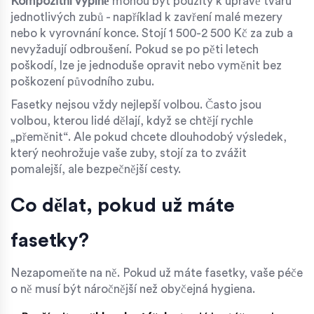
Kompozitní výplně
mohou být použity k úpravě tvaru
jednotlivých zubů - například k zavření malé mezery
nebo k vyrovnání konce. Stojí 1 500-2 500 Kč za zub a
nevyžadují odbroušení. Pokud se po pěti letech
poškodí, lze je jednoduše opravit nebo vyměnit bez
poškození původního zubu.
Fasetky nejsou vždy nejlepší volbou. Často jsou
volbou, kterou lidé dělají, když se chtějí rychle
„přeměnit“. Ale pokud chcete dlouhodobý výsledek,
který neohrožuje vaše zuby, stojí za to zvážit
pomalejší, ale bezpečnější cesty.
Co dělat, pokud už máte
fasetky?
Nezapomeňte na ně. Pokud už máte fasetky, vaše péče
o ně musí být náročnější než obyčejná hygiena.