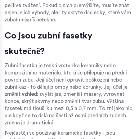
pečlivé zvážení. Pokud o nich přemýšlíte, musíte znát
nejen jejich výhody, ale i ty skryté důsledky, které vám
zubař nejspíš neřekne.
Co jsou zubní fasetky
skutečně?
Zubní fasetka je tenká vrstvička keramiky nebo
kompozitního materiálu, která se přilepuje na přední
povrch zubu. Její účel není opravit poškození nebo
zubní kaz - to dělají plomby nebo korunky. Její účel je
změnit vzhled
: zvýšit jas, zmenšit mezery, vyrovnat
konce, skrýt skvrny nebo změnit tvar zubu. Většina
fasetek má tloušťku mezi 0,3 a 0,7 mm. To zní jako nic,
ale když se to dělá na šesti až osmi předních zubech,
změna je dramatická.
Nejčastěji se používají keramické fasetky - jsou