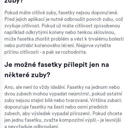
zuby?
Pokud máte citlivé zuby, fasetky nejsou doporučené.
Před jejich aplikací je nutné odbroušit povrch zubu, což
zvyšuje citlivost. Pokud už máte citlivost způsobenou
například odkrytými kořeny nebo tenkou sklovinou,
může fasetka zhoršit problém a vést k trvalému bolesti
nebo potřebě kořenového léčení. Nejprve vyřešte
příčinu citlivosti - a pak se rozhodněte.
Je možné fasetky přilepit jen na
některé zuby?
Ano, ale není to vždy ideální. Fasetky na jednom nebo
dvou zubech mohou vypadat neúměrně, pokud ostatní
zuby nejsou stejně bílé nebo tvarované. Většina zubařů
doporučuje fasetky na šesti nebo osmi předních
zubech, aby výsledek vypadal přirozeně. Pokud chcete
jen jednu fasetku, zvažte kompozitní výplň - je levnější
a nevyžaduje odbroušení.