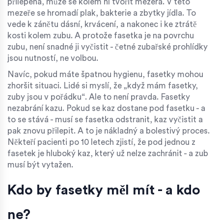
přilepena, může se kolem ní tvořit mezera. V této
mezeře se hromadí plak, bakterie a zbytky jídla. To
vede k zánětu dásní, krvácení, a nakonec i ke ztrátě
kosti kolem zubu. A protože fasetka je na povrchu
zubu, není snadné ji vyčistit - četné zubařské prohlídky
jsou nutností, ne volbou.
Navíc, pokud máte špatnou hygienu, fasetky mohou
zhoršit situaci. Lidé si myslí, že „když mám fasetky,
zuby jsou v pořádku“. Ale to není pravda. Fasetky
nezabrání kazu. Pokud se kaz dostane pod fasetku - a
to se stává - musí se fasetka odstranit, kaz vyčistit a
pak znovu přilepit. A to je nákladný a bolestivý proces.
Někteří pacienti po 10 letech zjistí, že pod jednou z
fasetek je hluboký kaz, který už nelze zachránit - a zub
musí být vytažen.
Kdo by fasetky měl mít - a kdo
ne?