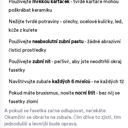
Používejte
měkkou kartáček
- tvrdé kartáče mohou
poškrábat keramiku
Nežijte tvrdé potraviny - ořechy, ocelové kuličky, led,
kůže z kuřete
Používejte
neabsolutní zubní pastu
- žádné abrazivní
čisticí prostředky
Používejte
zubní nit
- pečlivě, aby jste neodtrhli okraj
fasetky
Navštěvujte zubaře
každých 6 měsíců
- ne každých 12
Pokud máte bruxismus, nosíte
noční štít
- bez něj se
fasetky zlomí
A pokud se fasetka začne odlupovat, nečekáte.
Okamžitě se obraťte na zubaře. Čím dříve to zjistí, tím
jednodušší a levnější bude oprava.