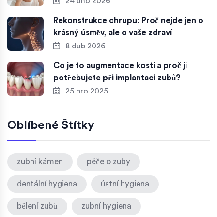
24 úno 2026
Rekonstrukce chrupu: Proč nejde jen o
krásný úsměv, ale o vaše zdraví
8 dub 2026
Co je to augmentace kosti a proč ji
potřebujete při implantaci zubů?
25 pro 2025
Oblíbené Štítky
zubní kámen
péče o zuby
dentální hygiena
ústní hygiena
bělení zubů
zubní hygiena