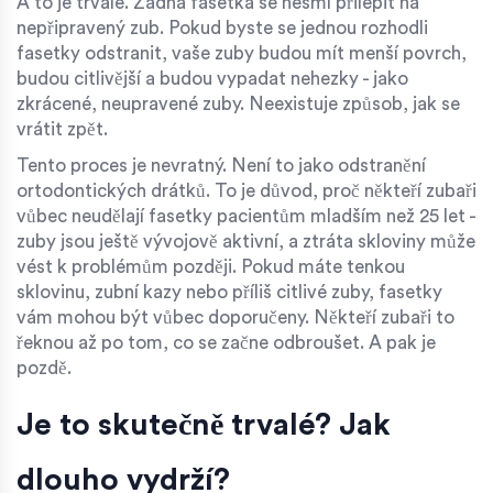
A to je trvalé. Žádná fasetka se nesmí přilepit na
nepřipravený zub. Pokud byste se jednou rozhodli
fasetky odstranit, vaše zuby budou mít menší povrch,
budou citlivější a budou vypadat nehezky - jako
zkrácené, neupravené zuby. Neexistuje způsob, jak se
vrátit zpět.
Tento proces je nevratný. Není to jako odstranění
ortodontických drátků. To je důvod, proč někteří zubaři
vůbec neudělají fasetky pacientům mladším než 25 let -
zuby jsou ještě vývojově aktivní, a ztráta skloviny může
vést k problémům později. Pokud máte tenkou
sklovinu, zubní kazy nebo příliš citlivé zuby, fasetky
vám mohou být vůbec doporučeny. Někteří zubaři to
řeknou až po tom, co se začne odbroušet. A pak je
pozdě.
Je to skutečně trvalé? Jak
dlouho vydrží?