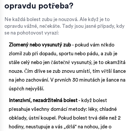
opravdu potřeba?
Ne každá bolest zubu je nouzová. Ale když je to
opravdu vážné, nečekáte. Tady jsou jasné případy, kdy
se na pohotovost vyrazí:
Zlomený nebo vysunutý zub
- pokud vám někdo
zlomil zub při dopadu, sportu nebo pádu, a zub je
stále celý nebo jen částečně vysunutý, je to okamžitá
nouze. Čím dříve se zub znovu umístí, tím větší šance
na jeho zachování. V prvních 30 minutách je šance na
úspěch nejvyšší.
Intenzivní, nezadržitelná bolest
- když bolest
přesahuje všechny domácí metody: léky, chladné
obklady, ústní koupel. Pokud bolest trvá déle než 2
hodiny, neustupuje a vás „dělá“ na nohou, jde o