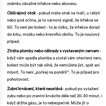
známku závažné infekce nebo abscesu.
Obličejový otok
- pokud máte otok na tváři, u čelisti
nebo pod očima, je to varovný signál, že infekce se
šíří. To není jen bolest - to je riziko, že infekce dorazí
do krku, mozku nebo krevního oběhu. To je nouzový
případ.
Ztráta plomby nebo náhrady s vystaveným nervem
-
když vám spadla plomba a zůstal vám otevřený nerv,
bolest může být tak silná, že nemůžete jíst, spát ani
mluvit. To není „počkej na pondělí“. To je případ pro
pohotovost.
Zubní krvácení, které neustává
- pokud po vytažení
zubu nebo po zranění krvácíte déle než 20-30 minut, i
když držíte gázu, je to nebezpečné. Může jít o