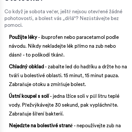
Co když je sobota večer, ještě nejsou otevřené žádné
pohotovosti, a bolest vás „dělá“? Nezůstávejte bez
pomoci.
Použijte léky
- ibuprofen nebo paracetamol podle
návodu. Nikdy nekladejte lék přímo na zub nebo
dásně - to poškodí tkáně.
Chladný obklad
- zabalte led do hadříku a držte ho na
tváři u bolestivé oblasti. 15 minut, 15 minut pauza.
Zabraňuje otoku a zmírňuje bolest.
Ústní koupel s solí
- jedna lžíce soli v půl litru teplé
vody. Přežvýkávejte 30 sekund, pak vypláchněte.
Zabraňuje šíření bakterií.
Nejedzte na bolestivé straně
- nepoužívejte zub na