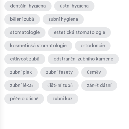
dentální hygiena
ústní hygiena
bělení zubů
zubní hygiena
stomatologie
estetická stomatologie
kosmetická stomatologie
ortodoncie
citlivost zubů
odstranění zubního kamene
zubní plak
zubní fazety
úsměv
zubní lékař
čištění zubů
zánět dásní
péče o dásně
zubní kaz