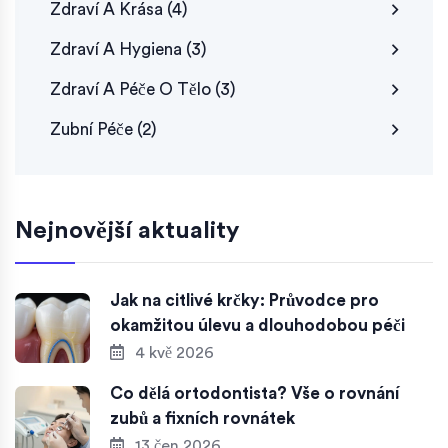
Zdraví A Krása
(4)
Zdraví A Hygiena
(3)
Zdraví A Péče O Tělo
(3)
Zubní Péče
(2)
Nejnovější aktuality
Jak na citlivé krčky: Průvodce pro
okamžitou úlevu a dlouhodobou péči
4 kvě 2026
Co dělá ortodontista? Vše o rovnání
zubů a fixních rovnátek
13 čen 2026