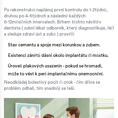
Po rekonstrukci naplánuj první kontrolu do 1‑2týdnů,
druhou po 4‑6týdnch a následně každých
6‑12měsíčních intervalech. Během těchto návštěv
dentista (
zubní lékař
odborník, který diagnostikuje, léčí
a sleduje zdraví úst a zubů
) prověří:
Stav cementu a spoje mezi korunkou a zubem.
Existenci zánětů dásní okolo implantátu či můstku.
Úroveň plakových usazenin - pokud se hromadí,
může to vést k peri‑implantačnímu onemocnění.
Neodkládej bolestivý pocit či otok - čím dříve se
problém odhalí, tím snadněji se řeší.