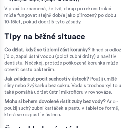
V praxi to znamená, že tvůj chrup po rekonstrukci
může fungovat stejně dobře jako přirozený po dobu
10‑15let, pokud dodržíš tyto zásady.
Tipy na běžné situace
Co dělat, když se ti zlomí část korunky?
Ihned si odlož
jídlo, zapal ústní vodou (polož zubní dráty) a navštiv
dentistu. Nečekej, protože poškozená korunka může
otevřít cestu bakteriím.
Jak zvládnout pocit suchosti v ústech?
Použij umělé
sliny nebo žvýkačku bez cukru. Voda s trochou xylitolu
také pomáhá udržet ústní mikroflóru v rovnováze.
Mohu si během dovolené čistit zuby bez vody?
Ano -
použij suchý zubní kartáček a pastu v tabletce formě,
která se rozpustí v ústech.