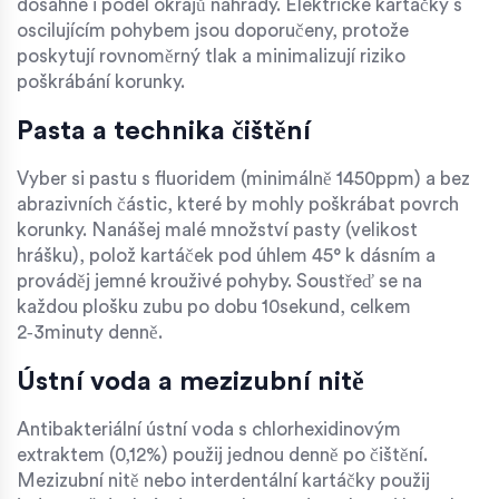
dosáhne i podél okrajů náhrady. Elektrické kartáčky s
oscilujícím pohybem jsou doporučeny, protože
poskytují rovnoměrný tlak a minimalizují riziko
poškrábání korunky.
Pasta a technika čištění
Vyber si pastu s fluoridem (minimálně 1450ppm) a bez
abrazivních částic, které by mohly poškrábat povrch
korunky. Nanášej malé množství pasty (velikost
hrášku), polož kartáček pod úhlem 45° k dásním a
prováděj jemné krouživé pohyby. Soustřeď se na
každou plošku zubu po dobu 10sekund, celkem
2‑3minuty denně.
Ústní voda a mezizubní nitě
Antibakteriální ústní voda s chlorhexidinovým
extraktem (0,12%) použij jednou denně po čištění.
Mezizubní nitě nebo interdentální kartáčky použij