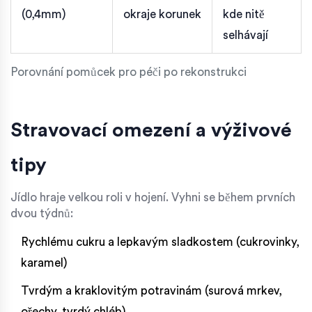
(0,4mm)
okraje korunek
kde nitě
selhávají
Porovnání pomůcek pro péči po rekonstrukci
Stravovací omezení a výživové
tipy
Jídlo hraje velkou roli v hojení. Vyhni se během prvních
dvou týdnů:
Rychlému cukru a lepkavým sladkostem (cukrovinky,
karamel)
Tvrdým a kraklovitým potravinám (surová mrkev,
ořechy, tvrdý chléb)