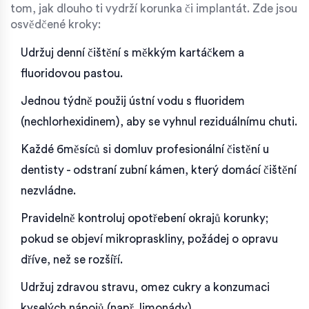
tom, jak dlouho ti vydrží korunka či implantát. Zde jsou
osvědčené kroky:
Udržuj denní čištění s měkkým kartáčkem a
fluoridovou pastou.
Jednou týdně použij ústní vodu s fluoridem
(nechlorhexidinem), aby se vyhnul reziduálnímu chuti.
Každé 6měsíců si domluv profesionální čistění u
dentisty - odstraní zubní kámen, který domácí čištění
nezvládne.
Pravidelně kontroluj opotřebení okrajů korunky;
pokud se objeví mikropraskliny, požádej o opravu
dříve, než se rozšíří.
Udržuj zdravou stravu, omez cukry a konzumaci
kyselých nápojů (např. limonády).