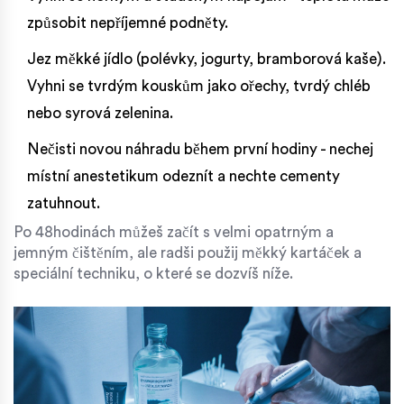
způsobit nepříjemné podněty.
Jez měkké jídlo (polévky, jogurty, bramborová kaše).
Vyhni se tvrdým kouskům jako ořechy, tvrdý chléb
nebo syrová zelenina.
Nečisti novou náhradu během první hodiny - nechej
místní anestetikum odeznít a nechte cementy
zatuhnout.
Po 48hodinách můžeš začít s velmi opatrným a
jemným čištěním, ale radši použij měkký kartáček a
speciální techniku, o které se dozvíš níže.