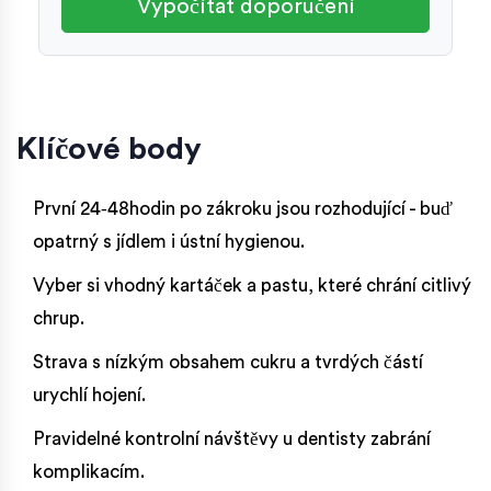
Vypočítat doporučení
Klíčové body
První 24‑48hodin po zákroku jsou rozhodující - buď
opatrný s jídlem i ústní hygienou.
Vyber si vhodný kartáček a pastu, které chrání citlivý
chrup.
Strava s nízkým obsahem cukru a tvrdých částí
urychlí hojení.
Pravidelné kontrolní návštěvy u dentisty zabrání
komplikacím.