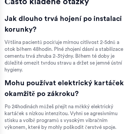
Často kladené otázky
Jak dlouho trvá hojení po instalaci
korunky?
Většina pacientů pociťuje mírnou citlivost 2‑5dnů a
otok během 48hodin. Plné zhojení dásní a stabilizace
cementu trvá zhruba 2‑3týdny. Během té doby je
důležité omezit tvrdou stravu a držet se jemné ústní
hygieny.
Mohu používat elektrický kartáček
okamžitě po zákroku?
Po 24hodinách můžeš přejít na měkký elektrický
kartáček s nízkou intenzitou. Vyhni se agresivnímu
stisku a volbě programů s vysokým vibračním
výkonem, které by mohly poškodit čerstvé spoje.