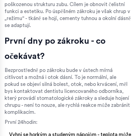
poškozenou strukturu zubu
. Cílem je obnovit čelistní
funkci a estetiku. Po úspěšném zákroku je však chrup v
„režimu“ - tkáně se hojí, cementy tuhnou a okolní dásně
se adaptují.
První dny po zákroku - co
očekávat?
Bezprostředně po zákroku bude v ústech mírná
citlivost a možná i otok dásní. To je normální, ale
pokud se objeví silná bolest, otok, nebo krvácení, měl
bys kontaktovat
dentistu
licencovaného odborníka,
který provádí stomatologické zákroky a sleduje hojení
chrupu
- není to nouze, ale rychlá reakce může zabránit
komplikacím.
První 24hodin:
Vyhni se horkým a studeným nápojům - teplota může