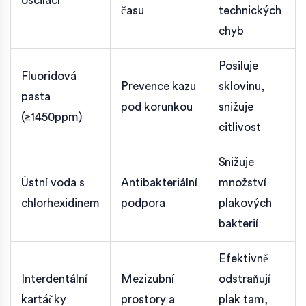
oscilací
času
technických
chyb
Posiluje
Fluoridová
Prevence kazu
sklovinu,
pasta
pod korunkou
snižuje
(≥1450ppm)
citlivost
Snižuje
Ústní voda s
Antibakteriální
množství
chlorhexidinem
podpora
plakových
bakterií
Efektivně
Interdentální
Mezizubní
odstraňují
kartáčky
prostory a
plak tam,