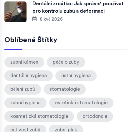
Dentální zrcátko: Jak správně používat
pro kontrolu zubů a deformací
8 kvě 2026
Oblíbené Štítky
zubní kámen
péče o zuby
dentální hygiena
ústní hygiena
bělení zubů
stomatologie
zubní hygiena
estetická stomatologie
kosmetická stomatologie
ortodoncie
citlivost zubů
zubní plak