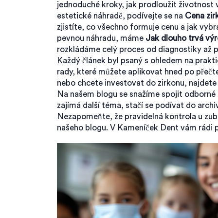
jednoduché kroky, jak prodloužit životnost
estetické náhradě, podívejte se na
Cena zirk
zjistíte, co všechno formuje cenu a jak vybr
pevnou náhradu, máme
Jak dlouho trvá vý
rozkládáme celý proces od diagnostiky až po
Každý článek byl psaný s ohledem na praktic
rady, které můžete aplikovat hned po přečten
nebo chcete investovat do zirkonu, najdete 
Na našem blogu se snažíme spojit odborné 
zajímá další téma, stačí se podívat do archiv
Nezapomeňte, že pravidelná kontrola u zubaře
našeho blogu. V Kameníček Dent vám rádi