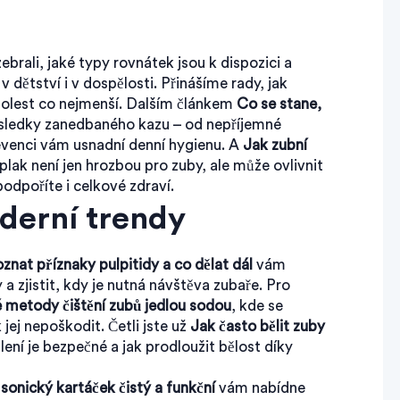
ebrali, jaké typy rovnátek jsou k dispozici a
 dětství i v dospělosti. Přinášíme rady, jak
bolest co nejmenší. Dalším článkem
Co se stane,
sledky zanedbaného kazu – od nepříjemné
revenci vám usnadní denní hygienu. A
Jak zubní
plak není jen hrozbou pro zuby, ale může ovlivnit
 podpoříte i celkové zdraví.
derní trendy
znat příznaky pulpitidy a co dělat dál
vám
a zjistit, kdy je nutná návštěva zubaře. Pro
 metody čištění zubů jedlou sodou
, kde se
 jej nepoškodit. Četli jste už
Jak často bělit zuby
bělení je bezpečné a jak prodloužit bělost díky
sonický kartáček čistý a funkční
vám nabídne