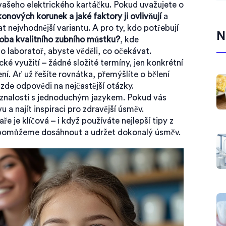
 vašeho elektrického kartáčku. Pokud uvažujete o
onových korunek a jaké faktory ji ovlivňují
a
at nejvhodnější variantu. A pro ty, kdo potřebují
N
roba kvalitního zubního můstku?
, kde
 laboratoř, abyste věděli, co očekávat.
ké využití – žádné složité termíny, jen konkrétní
í. Ať už řešíte rovnátka, přemýšlíte o bělení
zde odpovědi na nejčastější otázky.
znalosti s jednoduchým jazykem. Pokud vás
u a najít inspiraci pro zdravější úsměv.
 je klíčová – i když používáte nejlepší tipy z
 pomůžeme dosáhnout a udržet dokonalý úsměv.