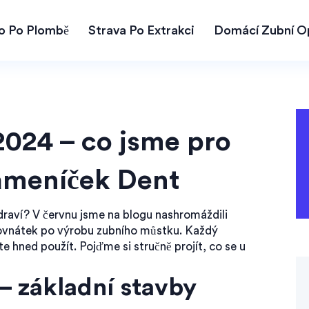
lo Po Plombě
Strava Po Extrakci
Domácí Zubní O
2024 – co jsme pro
Kameníček Dent
 zdraví? V červnu jsme na blogu nashromáždili
 rovnátek po výrobu zubního můstku. Každý
te hned použít. Pojďme si stručně projít, co se u
 – základní stavby