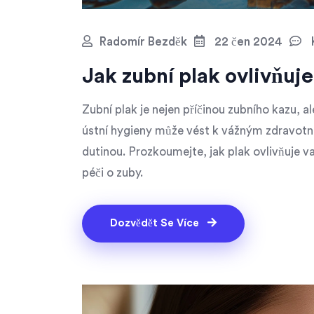
Radomír Bezděk
22 čen 2024
Jak zubní plak ovlivňuje
Zubní plak je nejen příčinou zubního kazu, al
ústní hygieny může vést k vážným zdravotní
dutinou. Prozkoumejte, jak plak ovlivňuje va
péči o zuby.
Dozvědět Se Více