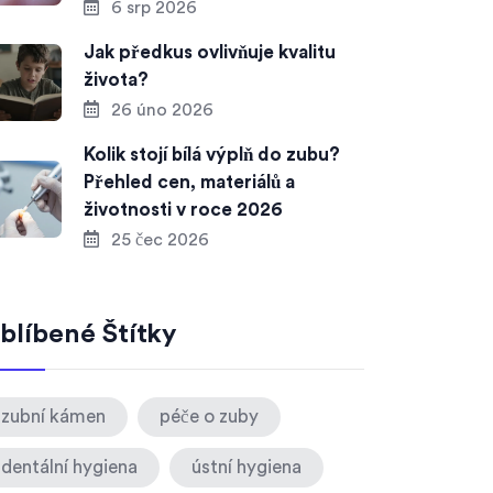
6 srp 2026
Jak předkus ovlivňuje kvalitu
života?
26 úno 2026
Kolik stojí bílá výplň do zubu?
Přehled cen, materiálů a
životnosti v roce 2026
25 čec 2026
blíbené Štítky
zubní kámen
péče o zuby
dentální hygiena
ústní hygiena