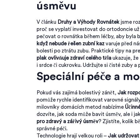
úsměvu
V článku
Druhy a Výhody Rovnátek
jsme roz
proč se vyplatí investovat do ortodoncie už v
pečovat o rovnátka během léčby, aby byla 
když nebude řešen zubní kaz
varuje před ná
bolesti po ztrátu zubu. Praktické tipy na p
plak ovlivňuje zdraví celého těla
ukazuje, že 
i srdce či cukrovku. Udržujte si čisté zuby a
Speciální péče a mo
Pokud vás zajímá bolestivý zánět,
Jak rozpo
pomůže rychle identifikovat varovné signály 
milovníky domácích metod nabízíme
Účinné
dozvíte, jak soda může bavit úsměv, ale i jak
pro zdravý a zářivý úsměv
? Zjistíte, kolik 
správné péči.
Technologie hrají velkou roli –
Jak udržovat 