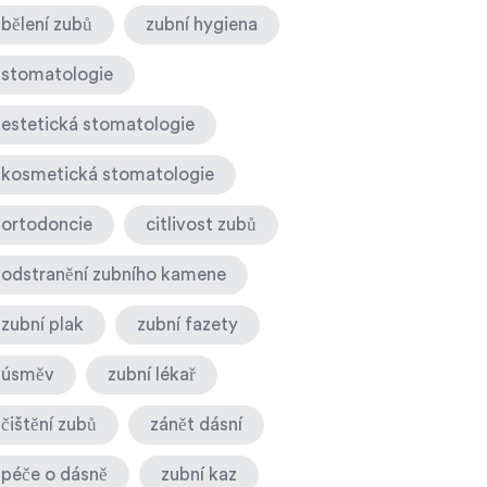
bělení zubů
zubní hygiena
stomatologie
estetická stomatologie
kosmetická stomatologie
ortodoncie
citlivost zubů
odstranění zubního kamene
zubní plak
zubní fazety
úsměv
zubní lékař
čištění zubů
zánět dásní
péče o dásně
zubní kaz