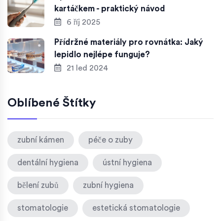
kartáčkem - praktický návod
6 říj 2025
Přídržné materiály pro rovnátka: Jaký
lepidlo nejlépe funguje?
21 led 2024
Oblíbené Štítky
zubní kámen
péče o zuby
dentální hygiena
ústní hygiena
bělení zubů
zubní hygiena
stomatologie
estetická stomatologie