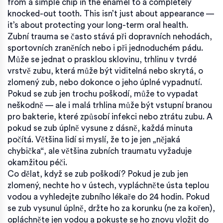
from a simple chip in the enamel to a completely
knocked-out tooth.
This isn’t just about appearance —
it’s about protecting your long-term oral health.
Zubní trauma se často stává při dopravních nehodách,
sportovních zraněních nebo i při jednoduchém pádu.
Může se jednat o
prasklou sklovinu
,
trhlinu v tvrdé
vrstvě zubu, která může být viditelná nebo skrytá
, o
zlomený zub, nebo dokonce o jeho úplné vypadnutí.
Pokud se zub jen trochu poškodí, může to vypadat
neškodně — ale i malá trhlina může být vstupní branou
pro bakterie, které způsobí infekci nebo ztrátu zubu. A
pokud se zub úplně vysune z dásně, každá minuta
počítá. Většina lidí si myslí, že to je jen „nějaká
chybička“, ale většina zubních traumatu vyžaduje
okamžitou péči.
Co dělat, když se zub poškodí? Pokud je zub jen
zlomený, nechte ho v ústech, vypláchněte ústa teplou
vodou a vyhledejte zubního lékaře do 24 hodin. Pokud
se zub vysunul úplně, držte ho za korunku (ne za kořen),
opláchněte jen vodou a pokuste se ho znovu vložit do