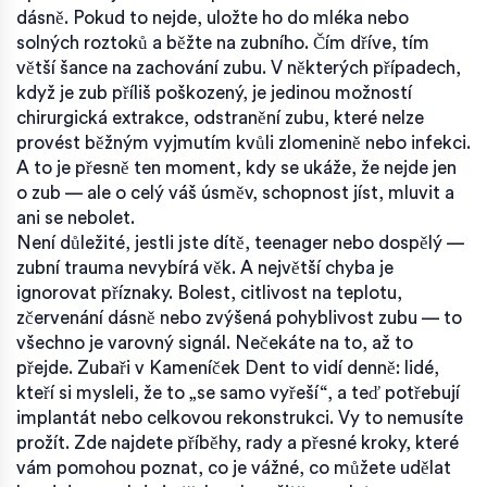
dásně. Pokud to nejde, uložte ho do mléka nebo
solných roztoků a běžte na zubního. Čím dříve, tím
větší šance na zachování zubu. V některých případech,
když je zub příliš poškozený, je jedinou možností
chirurgická extrakce
,
odstranění zubu, které nelze
provést běžným vyjmutím kvůli zlomenině nebo infekci
.
A to je přesně ten moment, kdy se ukáže, že nejde jen
o zub — ale o celý váš úsměv, schopnost jíst, mluvit a
ani se nebolet.
Není důležité, jestli jste dítě, teenager nebo dospělý —
zubní trauma nevybírá věk. A největší chyba je
ignorovat příznaky. Bolest, citlivost na teplotu,
zčervenání dásně nebo zvýšená pohyblivost zubu — to
všechno je varovný signál. Nečekáte na to, až to
přejde. Zubaři v Kameníček Dent to vidí denně: lidé,
kteří si mysleli, že to „se samo vyřeší“, a teď potřebují
implantát nebo celkovou rekonstrukci. Vy to nemusíte
prožít. Zde najdete příběhy, rady a přesné kroky, které
vám pomohou poznat, co je vážné, co můžete udělat