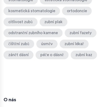
kosmetická stomatologie
ortodoncie
citlivost zubů
zubní plak
odstranění zubního kamene
zubní fazety
čištění zubů
úsměv
zubní lékař
zánět dásní
péče o dásně
zubní kaz
O nás