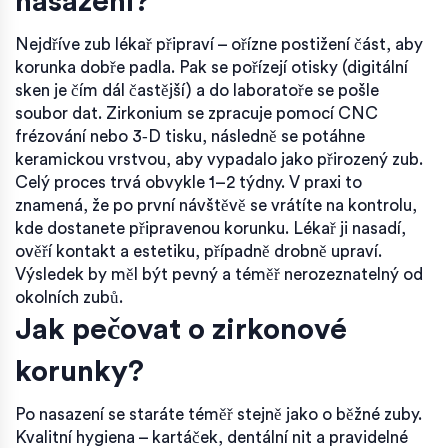
nasazení?
Nejdříve zub lékař připraví – ořízne postižení část, aby
korunka dobře padla. Pak se pořízejí otisky (digitální
sken je čím dál častější) a do laboratoře se pošle
soubor dat. Zirkonium se zpracuje pomocí CNC
frézování nebo 3‑D tisku, následně se potáhne
keramickou vrstvou, aby vypadalo jako přirozený zub.
Celý proces trvá obvykle 1–2 týdny. V praxi to
znamená, že po první návštěvě se vrátíte na kontrolu,
kde dostanete připravenou korunku. Lékař ji nasadí,
ověří kontakt a estetiku, případně drobně upraví.
Výsledek by měl být pevný a téměř nerozeznatelný od
okolních zubů.
Jak pečovat o zirkonové
korunky?
Po nasazení se staráte téměř stejně jako o běžné zuby.
Kvalitní hygiena – kartáček, dentální nit a pravidelné