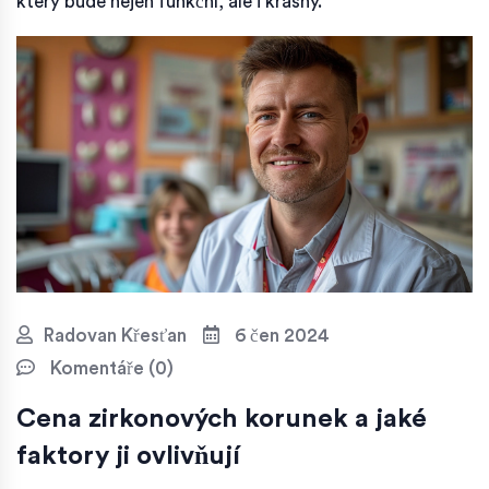
který bude nejen funkční, ale i krásný.
Radovan Křesťan
6 čen 2024
Komentáře (0)
Cena zirkonových korunek a jaké
faktory ji ovlivňují