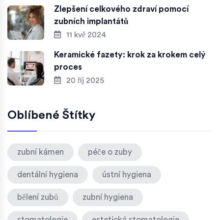
Zlepšení celkového zdraví pomocí
zubních implantátů
11 kvě 2024
Keramické fazety: krok za krokem celý
proces
20 říj 2025
Oblíbené Štítky
zubní kámen
péče o zuby
dentální hygiena
ústní hygiena
bělení zubů
zubní hygiena
stomatologie
estetická stomatologie