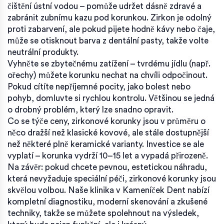
čištění ústní vodou – pomůže udržet dásně zdravé a
zabránit zubnímu kazu pod korunkou. Zirkon je odolný
proti zabarvení, ale pokud pijete hodně kávy nebo čaje,
může se otisknout barva z dentální pasty, takže volte
neutrální produkty.
Vyhněte se zbytečnému zatížení – tvrdému jídlu (např.
ořechy) můžete korunku nechat na chvíli odpočinout.
Pokud cítíte nepříjemné pocity, jako bolest nebo
pohyb, domluvte si rychlou kontrolu. Většinou se jedná
o drobný problém, který lze snadno opravit.
Co se týče ceny, zirkonové korunky jsou v průměru o
něco dražší než klasické kovové, ale stále dostupnější
než některé plně keramické varianty. Investice se ale
vyplatí – korunka vydrží 10–15 let a vypadá přirozeně.
Na závěr: pokud chcete pevnou, estetickou náhradu,
která nevyžaduje speciální péči, zirkonové korunky jsou
skvělou volbou. Naše klinika v Kameníček Dent nabízí
kompletní diagnostiku, moderní skenování a zkušené
techniky, takže se můžete spolehnout na výsledek,