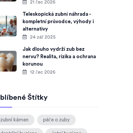
21 čec 2026
Teleskopická zubní náhrada -
kompletní průvodce, výhody i
alternativy
24 zář 2025
Jak dlouho vydrží zub bez
nervu? Realita, rizika a ochrana
korunou
12 čec 2026
blíbené Štítky
zubní kámen
péče o zuby