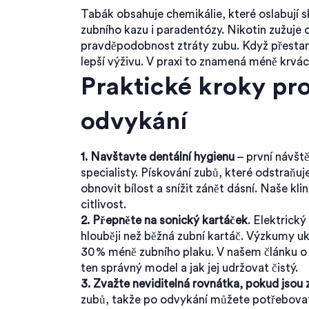
Tabák obsahuje chemikálie, které oslabují sk
zubního kazu i paradentózy. Nikotin zužuje c
pravděpodobnost ztráty zubu. Když přestanet
lepší výživu. V praxi to znamená méně krvácen
Praktické kroky pr
odvykání
1. Navštavte dentální hygienu
– první návšt
specialisty. Pískování zubů, které odstraňuj
obnovit bílost a snížit zánět dásní. Naše kli
citlivost.
2. Přepněte na sonický kartáček
. Elektrický
hlouběji než běžná zubní kartáč. Výzkumy uk
30 % méně zubního plaku. V našem článku o s
ten správný model a jak jej udržovat čistý.
3. Zvažte neviditelná rovnátka, pokud jsou
zubů, takže po odvykání můžete potřebovat 