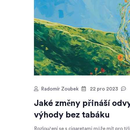
Radomír Zoubek
22 pro 2023
Jaké změny přináší odv
výhody bez tabáku
Rozloučení se s cigaretami může mít pro t