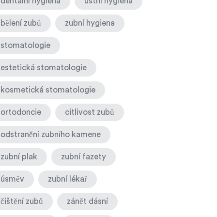
dentální hygiena
ústní hygiena
bělení zubů
zubní hygiena
stomatologie
estetická stomatologie
kosmetická stomatologie
ortodoncie
citlivost zubů
odstranění zubního kamene
zubní plak
zubní fazety
úsměv
zubní lékař
čištění zubů
zánět dásní