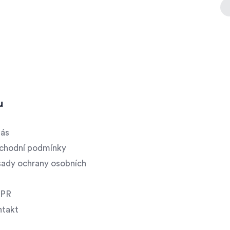
u
nás
chodní podmínky
ady ochrany osobních
PR
ntakt