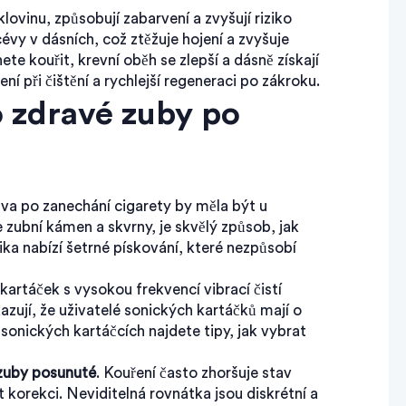
lovinu, způsobují zabarvení a zvyšují riziko
évy v dásních, což ztěžuje hojení a zvyšuje
e kouřit, krevní oběh se zlepší a dásně získají
í při čištění a rychlejší regeneraci po zákroku.
o zdravé zuby po
ěva po zanechání cigarety by měla být u
e zubní kámen a skvrny, je skvělý způsob, jak
nika nabízí šetrné pískování, které nezpůsobí
 kartáček s vysokou frekvencí vibrací čistí
azují, že uživatelé sonických kartáčků mají o
onických kartáčcích najdete tipy, jak vybrat
 zuby posunuté
. Kouření často zhoršuje stav
korekci. Neviditelná rovnátka jsou diskrétní a