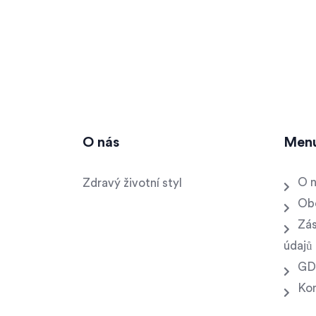
O nás
Men
O 
Zdravý životní styl
Ob
Zás
údajů
GD
Ko