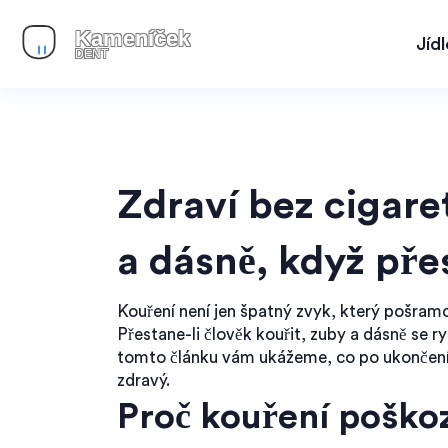
Jíd
Zdraví bez cigare
a dásně, když pře
Kouření není jen špatný zvyk, který pošramot
Přestane-li člověk kouřit, zuby a dásně se ry
tomto článku vám ukážeme, co po ukončení k
zdravý.
Proč kouření poško