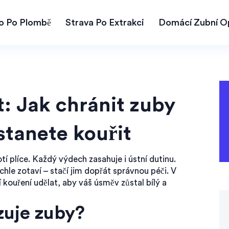
lo Po Plombě
Strava Po Extrakci
Domácí Zubní O
t: Jak chránit zuby
stanete kouřit
í plíce. Každý výdech zasahuje i ústní dutinu.
chle zotaví – stačí jim dopřát správnou péči. V
ouření udělat, aby váš úsměv zůstal bílý a
zuje zuby?