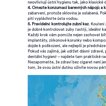
neovlivňují ústní hygienu tak, jako klasické 
4. Omezte konzumaci barevných nápojů a 
zabarvení, protože sklovina je oslabená. Pok
pití vypláchněte ústa vodou.
5. Pravidelně kontrolujte zubní kaz
. Kouření
je dobré kontrolovat zuby častěji, ideálně 
Každý krok vám pomůže nejen zachovat bílý ú
implantáty, zirkonové korunky nebo kompoz
dojde k poškození, ale nejlepší je předchá
Pokud vás zajímá, jak udržet dásně zdravé, 
dentální hygieně – najdete tam praktické ra
Nezapomeňte, že zdraví bez cigaret není jen
tom, že svou ústní dutinu oživíte novou péč