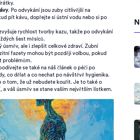
drátky.
kávy
. Po odvykání jsou zuby citlivější na
ud pít kávu, dopřejte si ústní vodu nebo si po
N
 zvyšuje rychlost tvorby kazu, takže po odvykání
každých šest měsíců.
směv, ale i zlepšit celkové zdraví. Zubní
itní fazety mohou být později volbou, pokud
zet problémům.
podívejte se také na náš článek o péči po
dy, co dělat a co nechat po návštěvě hygienika.
 o tom, že už nebudete kouřit. Je to také o
í, a váš úsměv se stane vaším největším lístkem.