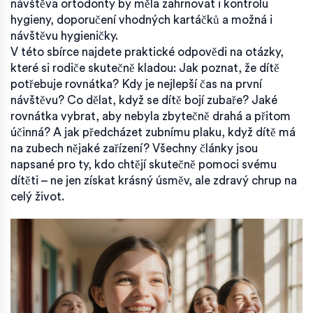
návštěva ortodonty by měla zahrnovat i kontrolu
hygieny, doporučení vhodných kartáčků a možná i
návštěvu hygieničky.
V této sbírce najdete praktické odpovědi na otázky,
které si rodiče skutečně kladou: Jak poznat, že dítě
potřebuje rovnátka? Kdy je nejlepší čas na první
návštěvu? Co dělat, když se dítě bojí zubaře? Jaké
rovnátka vybrat, aby nebyla zbytečně drahá a přitom
účinná? A jak předcházet zubnímu plaku, když dítě má
na zubech nějaké zařízení? Všechny články jsou
napsané pro ty, kdo chtějí skutečně pomoci svému
dítěti – ne jen získat krásný úsměv, ale zdravý chrup na
celý život.