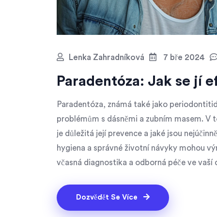
Lenka Zahradníková
7 bře 2024
Paradentóza: Jak se jí e
Paradentóza, známá také jako periodontitid
problémům s dásněmi a zubním masem. V tom
je důležitá její prevence a jaké jsou nejúči
hygiena a správné životní návyky mohou výrazn
včasná diagnostika a odborná péče ve vaší 
Dozvědět Se Více