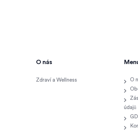
O nás
Men
O 
Zdraví a Wellness
Ob
Zás
údajů
GD
Ko