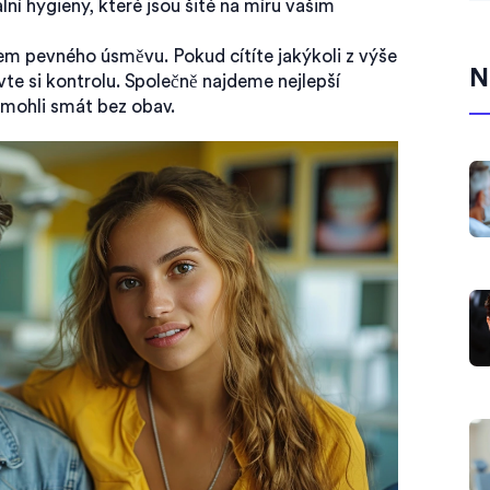
ní hygieny, které jsou šité na míru vašim
m pevného úsměvu. Pokud cítíte jakýkoli z výše
N
te si kontrolu. Společně najdeme nejlepší
 mohli smát bez obav.