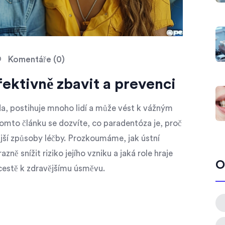
Komentáře (0)
fektivně zbavit a prevenci
a, postihuje mnoho lidí a může vést k vážným
to článku se dozvíte, co paradentóza je, proč
nnější způsoby léčby. Prozkoumáme, jak ústní
ě snížit riziko jejího vzniku a jaká role hraje
O
cestě k zdravějšímu úsměvu.