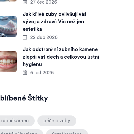
27 čec 2026
Jak křivé zuby ovlivňují váš
vývoj a zdraví: Víc než jen
estetika
22 dub 2026
Jak odstranění zubního kamene
zlepší váš dech a celkovou ústní
hygienu
6 led 2026
blíbené Štítky
zubní kámen
péče o zuby