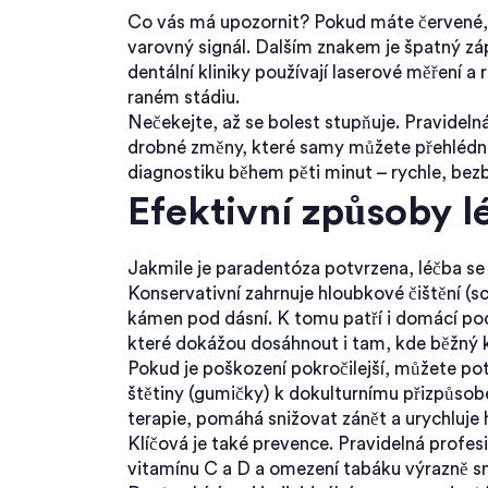
Co vás má upozornit? Pokud máte červené, o
varovný signál. Dalším znakem je špatný zápa
dentální kliniky používají laserové měření a
raném stádiu.
Nečekejte, až se bolest stupňuje. Pravideln
drobné změny, které samy můžete přehlédn
diagnostiku během pěti minut – rychle, bez
Efektivní způsoby l
Jakmile je paradentóza potvrzena, léčba se d
Konservativní zahrnuje hloubkové čištění (sc
kámen pod dásní. K tomu patří i domácí pod
které dokážou dosáhnout i tam, kde běžný k
Pokud je poškození pokročilejší, můžete p
štětiny (gumičky) k dokulturnímu přizpůsobe
terapie, pomáhá snižovat zánět a urychluje h
Klíčová je také prevence. Pravidelná profes
vitamínu C a D a omezení tabáku výrazně sn