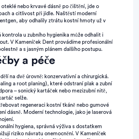
teklé nebo krvavé dásně po čištění, jde o
ch a citlivost při jídle. Naštěstí moderní
 rentgen, aby odhalily ztrátu kostní hmoty už v
á kontrola u zubního hygienika může odhalit i
out. V Kameníček Dent provádíme profesionální
bolestně a s jasným plánem dalšího postupu.
éčby a péče
ělí na dvě úrovně: konzervativní a chirurgická.
aling a root planing), které odstraní plak a zubní
pora – sonický kartáček nebo mezizubní nitě,
artáč selže.
otřebovat regeneraci kostní tkáně nebo gumové
ní dásně. Moderní technologie, jako je laserová
ojení.
ionální hygiena, správná výživa s dostatkem
ižují riziko návratu onemocnění. V Kameníček