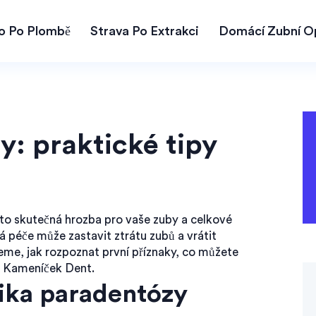
lo Po Plombě
Strava Po Extrakci
Domácí Zubní O
: praktické tipy
 to skutečná hrozba pro vaše zuby a celkové
ná péče může zastavit ztrátu zubů a vrátit
eme, jak rozpoznat první příznaky, co můžete
 v Kameníček Dent.
tika paradentózy