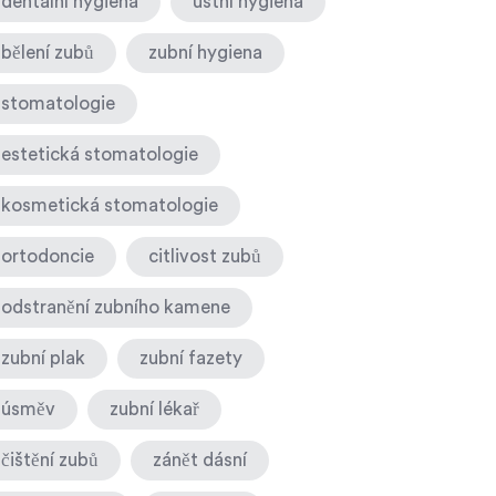
dentální hygiena
ústní hygiena
bělení zubů
zubní hygiena
stomatologie
estetická stomatologie
kosmetická stomatologie
ortodoncie
citlivost zubů
odstranění zubního kamene
zubní plak
zubní fazety
úsměv
zubní lékař
čištění zubů
zánět dásní