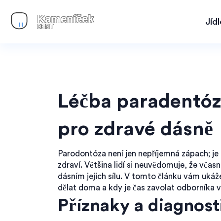
Jíd
Léčba paradentózy
pro zdravé dásně
Parodontóza není jen nepříjemná zápach; je
zdraví. Většina lidí si neuvědomuje, že včas
dásním jejich sílu. V tomto článku vám ukáž
dělat doma a kdy je čas zavolat odborníka
Příznaky a diagnos