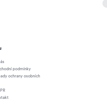
u
nás
chodní podmínky
ady ochrany osobních
PR
ntakt