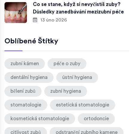
Co se stane, když si nevyčistíš zuby?
Důsledky zanedbávání mezizubní péče
13 úno 2026
Oblíbené Štítky
zubní kámen
péče o zuby
dentální hygiena
ústní hygiena
bělení zubů
zubní hygiena
stomatologie
estetická stomatologie
kosmetická stomatologie
ortodoncie
citlivost zubů
odstranění zubního kamene