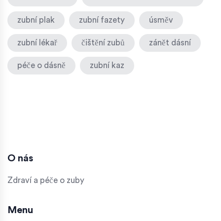
zubní plak
zubní fazety
úsměv
zubní lékař
čištění zubů
zánět dásní
péče o dásně
zubní kaz
O nás
Zdraví a péče o zuby
Menu