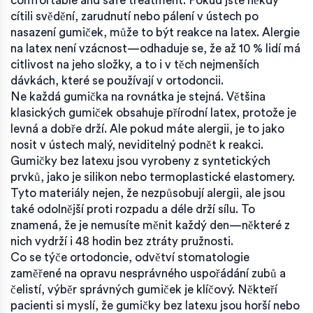
comfortable and safe treatment.
Pokud jste někdy
cítili svědění, zarudnutí nebo pálení v ústech po
nasazení gumiček, může to být reakce na latex. Alergie
na latex není vzácnost—odhaduje se, že až 10 % lidí má
citlivost na jeho složky, a to i v těch nejmenších
dávkách, které se používají v ortodoncii.
Ne každá gumička na rovnátka je stejná. Většina
klasických gumiček obsahuje přírodní latex, protože je
levná a dobře drží. Ale pokud máte alergii, je to jako
nosit v ústech malý, neviditelný podnět k reakci.
Gumičky bez latexu jsou vyrobeny z syntetických
prvků, jako je silikon nebo termoplastické elastomery.
Tyto materiály nejen, že nezpůsobují alergii, ale jsou
také odolnější proti rozpadu a déle drží sílu. To
znamená, že je nemusíte měnit každý den—některé z
nich vydrží i 48 hodin bez ztráty pružnosti.
Co se týče
ortodoncie
,
odvětví stomatologie
zaměřené na opravu nesprávného uspořádání zubů a
čelistí
, výběr správných gumiček je klíčový. Někteří
pacienti si myslí, že gumičky bez latexu jsou horší nebo