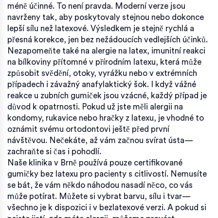
méně účinné. To není pravda. Moderní verze jsou
navrženy tak, aby poskytovaly stejnou nebo dokonce
lepší sílu než latexové. Výsledkem je stejně rychlá a
přesná korekce, jen bez nežádoucích vedlejších účinků.
Nezapomeňte také na
alergie na latex
,
imunitní reakci
na bílkoviny přítomné v přírodním latexu, která může
způsobit svědění, otoky, vyrážku nebo v extrémních
případech i závažný anafylaktický šok
. I když vážné
reakce u zubních gumiček jsou vzácné, každý případ je
důvod k opatrnosti. Pokud už jste měli alergii na
kondomy, rukavice nebo hračky z latexu, je vhodné to
oznámit svému ortodontovi ještě před první
návštěvou. Nečekáte, až vám začnou svírat ústa—
zachraňte si čas i pohodlí.
Naše klinika v Brně používá pouze certifikované
gumičky bez latexu pro pacienty s citlivostí. Nemusíte
se bát, že vám někdo náhodou nasadí něco, co vás
může potírat. Můžete si vybrat barvu, sílu i tvar—
všechno je k dispozici i v bezlatexové verzi. A pokud si