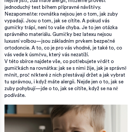
nejste jistí, zda máte alergii, můžeme provést
jednoduchý test během přípravné návštěvy.
Nezapomeňte: rovnátka nejsou jen o tom, jak zuby
vypadají. Jsou o tom, jak se cítíte. A pokud vás
gumičky trápí, není to vaše chyba. Je to jen otázka
správného materiálu. Gumičky bez latexu nejsou
luxusní volbou—jsou základním prvkem bezpečné
ortodoncie. A to, co je pro vás vhodné, je také to, co
vás vede k úsměvu, který vás nezatíží.
V této sbírce najdete vše, co potřebujete vědět o
gumičkách na rovnátka: jak se s nimi žije, jak je správně
měnit, proč některé z nich přestávají držet a jak vybrat
tu správnou, i když máte alergii. Nejde jen o to, jak se
zuby pohybují—jde o to, jak se cítíte, když se na ně
podíváte.