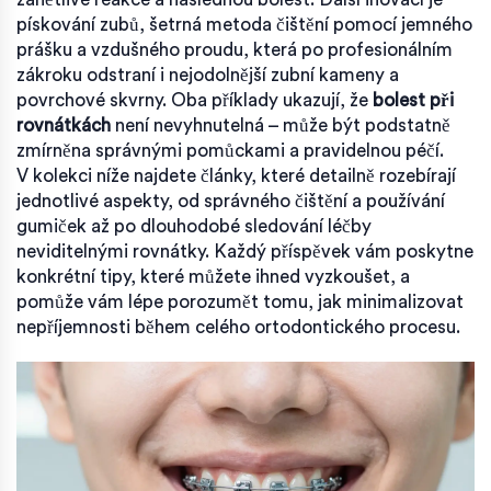
pískování zubů
,
šetrná metoda čištění pomocí jemného
prášku a vzdušného proudu
, která po profesionálním
zákroku odstraní i nejodolnější zubní kameny a
povrchové skvrny. Oba příklady ukazují, že
bolest při
rovnátkách
není nevyhnutelná – může být podstatně
zmírněna správnými pomůckami a pravidelnou péčí.
V kolekci níže najdete články, které detailně rozebírají
jednotlivé aspekty, od správného čištění a používání
gumiček až po dlouhodobé sledování léčby
neviditelnými rovnátky. Každý příspěvek vám poskytne
konkrétní tipy, které můžete ihned vyzkoušet, a
pomůže vám lépe porozumět tomu, jak minimalizovat
nepříjemnosti během celého ortodontického procesu.