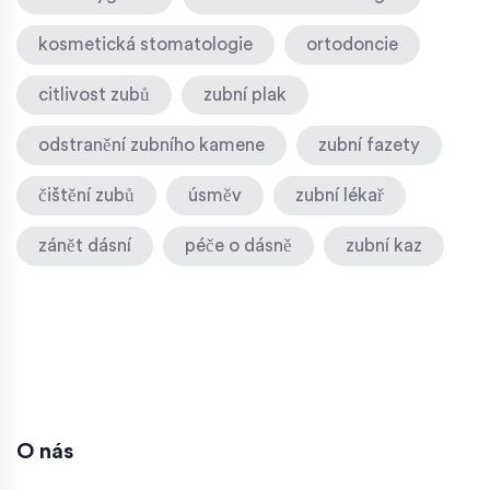
kosmetická stomatologie
ortodoncie
citlivost zubů
zubní plak
odstranění zubního kamene
zubní fazety
čištění zubů
úsměv
zubní lékař
zánět dásní
péče o dásně
zubní kaz
O nás