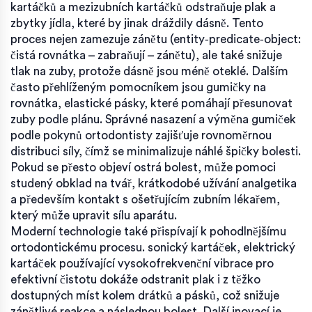
kartáčků a mezizubních kartáčků
odstraňuje plak a
zbytky jídla, které by jinak dráždily dásně. Tento
proces nejen zamezuje zánětu (entity‑predicate‑object:
čistá rovnátka – zabraňují – zánětu), ale také snižuje
tlak na zuby, protože dásně jsou méně oteklé. Dalším
často přehlíženým pomocníkem jsou
gumičky na
rovnátka
,
elastické pásky, které pomáhají přesunovat
zuby podle plánu
. Správné nasazení a výměna gumiček
podle pokynů ortodontisty zajišťuje rovnoměrnou
distribuci síly, čímž se minimalizuje náhlé špičky bolesti.
Pokud se přesto objeví ostrá bolest, může pomoci
studený obklad na tvář, krátkodobé užívání analgetika
a především kontakt s ošetřujícím zubním lékařem,
který může upravit sílu aparátu.
Moderní technologie také přispívají k pohodlnějšímu
ortodontickému procesu.
sonický kartáček
,
elektrický
kartáček používající vysokofrekvenční vibrace pro
efektivní čistotu
dokáže odstranit plak i z těžko
dostupných míst kolem drátků a pásků, což snižuje
zánětlivé reakce a následnou bolest. Další inovací je