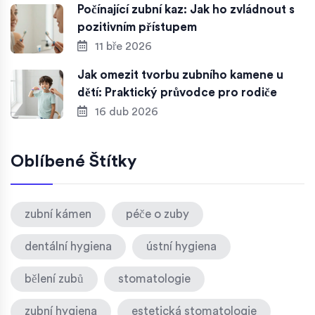
Počínající zubní kaz: Jak ho zvládnout s
pozitivním přístupem
11 bře 2026
Jak omezit tvorbu zubního kamene u
dětí: Praktický průvodce pro rodiče
16 dub 2026
Oblíbené Štítky
zubní kámen
péče o zuby
dentální hygiena
ústní hygiena
bělení zubů
stomatologie
zubní hygiena
estetická stomatologie