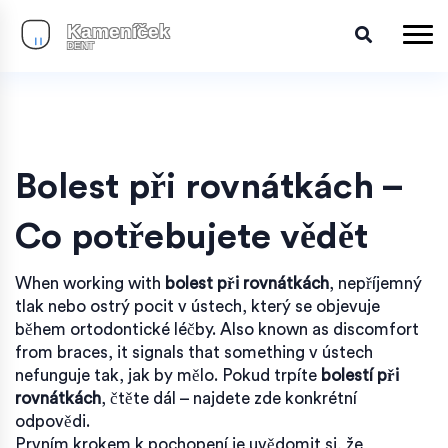
Bolest při rovnátkách –
Co potřebujete vědět
When working with
bolest při rovnátkách
,
nepříjemný
tlak nebo ostrý pocit v ústech, který se objevuje
během ortodontické léčby
. Also known as
discomfort
from braces
, it signals that something v ústech
nefunguje tak, jak by mělo.
Pokud trpíte
bolestí při
rovnátkách
, čtěte dál – najdete zde konkrétní
odpovědi.
Prvním krokem k pochopení je uvědomit si, že