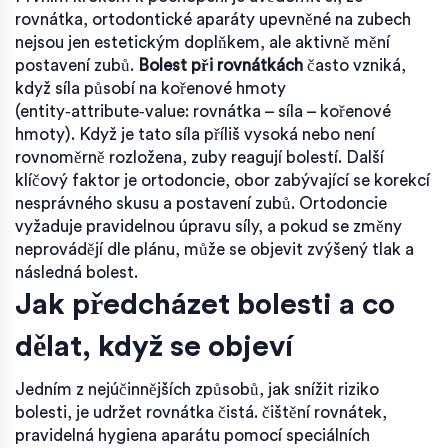
rovnátka
,
ortodontické aparáty upevněné na zubech
nejsou jen estetickým doplňkem, ale aktivně mění
postavení zubů.
Bolest při rovnátkách
často vzniká,
když síla působí na kořenové hmoty
(entity‑attribute‑value: rovnátka – síla – kořenové
hmoty). Když je tato síla příliš vysoká nebo není
rovnoměrně rozložena, zuby reagují bolestí. Další
klíčový faktor je
ortodoncie
,
obor zabývající se korekcí
nesprávného skusu a postavení zubů
. Ortodoncie
vyžaduje pravidelnou úpravu síly, a pokud se změny
neprovádějí dle plánu, může se objevit zvýšený tlak a
následná bolest.
Jak předcházet bolesti a co
dělat, když se objeví
Jedním z nejúčinnějších způsobů, jak snížit riziko
bolesti, je udržet rovnátka čistá.
čištění rovnátek
,
pravidelná hygiena aparátu pomocí speciálních