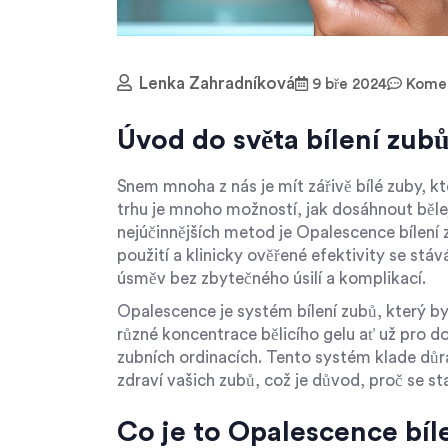
Lenka Zahradníková
9 bře 2024
Komen
Úvod do světa bílení zub
Snem mnoha z nás je mít zářivě bílé zuby, 
trhu je mnoho možností, jak dosáhnout bělej
nejúčinnějších metod je Opalescence bílen
použití a klinicky ověřené efektivity se stává
úsměv bez zbytečného úsilí a komplikací.
Opalescence je systém bílení zubů, který by
různé koncentrace bělicího gelu ať už pro do
zubních ordinacích. Tento systém klade důra
zdraví vašich zubů, což je důvod, proč se st
Co je to Opalescence bíl