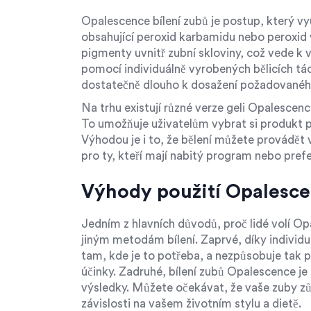
Opalescence bílení zubů je postup, který vy
obsahující peroxid karbamidu nebo peroxid 
pigmenty uvnitř zubní skloviny, což vede k v
pomocí individuálně vyrobených bělicích táck
dostatečně dlouho k dosažení požadovanéh
Na trhu existují různé verze geli Opalescence
To umožňuje uživatelům vybrat si produkt př
Výhodou je i to, že bělení můžete provádět v
pro ty, kteří mají nabitý program nebo pref
Výhody použití Opalesce
Jedním z hlavních důvodů, proč lidé volí O
jiným metodám bílení. Zaprvé, díky indivi
tam, kde je to potřeba, a nezpůsobuje tak p
účinky. Zadruhé, bílení zubů Opalescence j
výsledky. Můžete očekávat, že vaše zuby z
závislosti na vašem životním stylu a dietě.