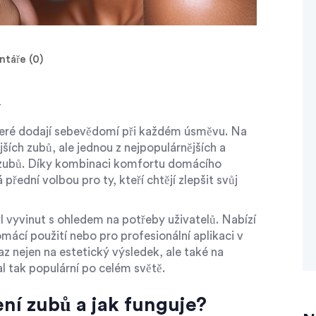
táře (0)
ů
které dodají sebevědomí při každém úsměvu. Na
ších zubů, ale jednou z nejpopulárnějších a
í zubů. Díky kombinaci komfortu domácího
 přední volbou pro ty, kteří chtějí zlepšit svůj
l vyvinut s ohledem na potřeby uživatelů. Nabízí
mácí použití nebo pro profesionální aplikaci v
z nejen na estetický výsledek, ale také na
al tak populární po celém světě.
ení zubů a jak funguje?