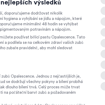
 nejlepších výsledků
ší, doporučujeme dodržovat několik
ní hygiena a vyhýbání se jídlu a nápojům, které
doporučujeme minimálně 48 hodin se vyhýbat
ně pigmentovaným potravinám a nápojům.
, můžete používat bělicí pastu Opalescence. Tato
ní a podílela se na celkovém zdraví vašich zubů
svého zubaře pravidelně, aby mohl sledovat
í zubů Opalescence. Jednou z nejčastějších je,
kud se dodržují všechny pokyny a bílení probíhá
ak dlouho bílení trvá. Celý proces může trvat
losti na počáteční barvě zubů a požadovaném