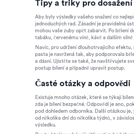
Tipy a triky pro dosažení
Aby byly výsledky vašeho snažení co nejlep
jednoduchých rad. Zásadní je pravidelná úst
mohou vaše zuby opět zabarvit. Po bělení 
tabáku, červenému víně, kávě a dalším sil
Navíc, pro udržení dlouhotrvajícího efektu
pasta je navržená tak, aby podporovala běle
a dásní. Ujistěte se také, že navštěvujete 
postup bílení a případně upravit postup.
Časté otázky a odpovědi
Existuje mnoho otázek, které se týkají bílen
zda je bílení bezpečné. Odpovědí je ano, po
pod dohledem odborníka. Další otázkou je, j
od několika dní do několika týdnů, v závis
výsledku.