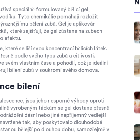
N
užívá speciálně formulovaný bělicí gel,
vodíku. Tyto chemikálie pomáhají rozložit
ýraznějšímu bělení zubů. Gel je aplikován
ů, které zajišťují, že gel zůstane na zubech
o efektu.
, které se liší svou koncentrací bělicích látek.
esně podle svého typu zubů a citlivosti.
e svém vlastním čase a pohodlí, což je ideální
erují bílení zubů v soukromí svého domova.
nce bílení
palescence, jsou jeho nesporné výhody oproti
duálně vyrobeným táckům se gel dostane přesně
odráždění dásní nebo jiné nepříjemný vedlejší
e navržené tak, aby poskytovalo dlouhodobé
ůstanou bělejší po dlouhou dobu, samozřejmě v