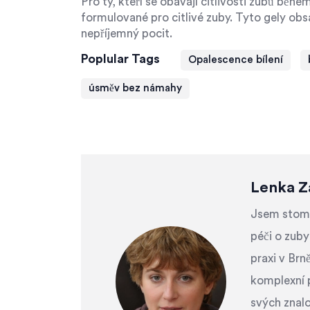
Pro ty, kteří se obávají citlivosti zubů běh
formulované pro citlivé zuby. Tyto gely obs
nepříjemný pocit.
Poplular Tags
Opalescence bílení
úsměv bez námahy
Lenka Z
Jsem stomat
péči o zuby
praxi v Brn
komplexní 
svých znalo