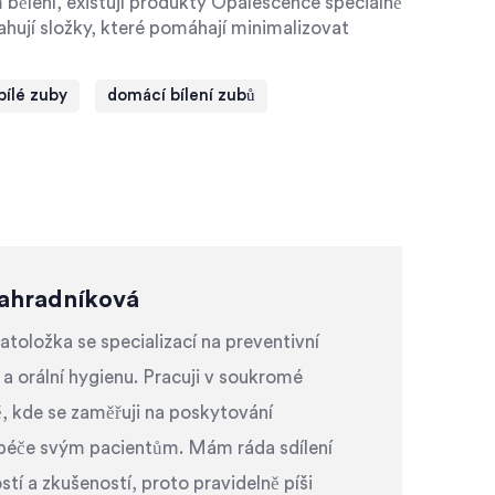
em bělení, existují produkty Opalescence speciálně
ahují složky, které pomáhají minimalizovat
bílé zuby
domácí bílení zubů
ahradníková
oložka se specializací na preventivní
 a orální hygienu. Pracuji v soukromé
ě, kde se zaměřuji na poskytování
péče svým pacientům. Mám ráda sdílení
stí a zkušeností, proto pravidelně píši