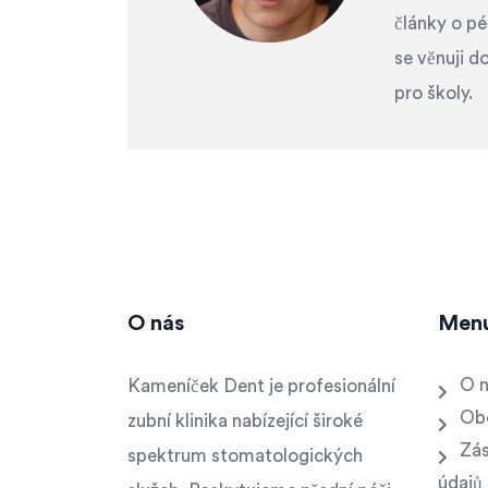
články o pé
se věnuji 
pro školy.
O nás
Men
O 
Kameníček Dent je profesionální
Ob
zubní klinika nabízející široké
Zás
spektrum stomatologických
údajů