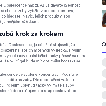
eré Opalescence nabízí. Ať už dáváte přednost
 si chcete zuby vybělit v pohodlí domova,
 co hledáte. Navíc, jejich produkty jsou
příjemnějším zážitkem.
 zubů krok za krokem
O
bů s Opalescence, je důležité si ujasnit, že
 dosažení nejlepších možných výsledků. Prvním
 vyrobí individuální bělicí tácky přesně na míru
e, že bělicí gel bude mít optimální kontakt se
lescence ve zvolené koncentraci. Použití je
k nasadíte na zuby. Dle doporučení vašeho
. Po jejím uplynutí tácky vyjměte a zuby
 výsledků doporučujeme postup opakovat po