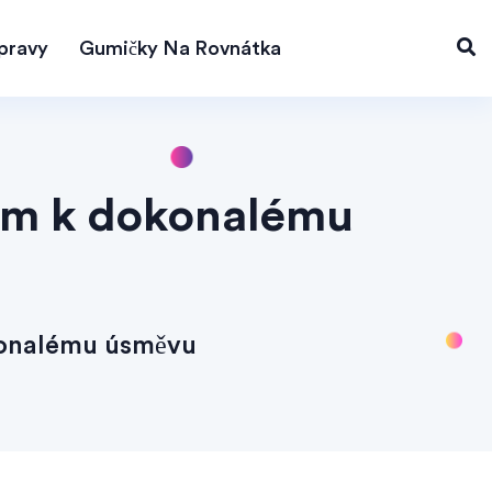
pravy
Gumičky Na Rovnátka
kem k dokonalému
konalému úsměvu