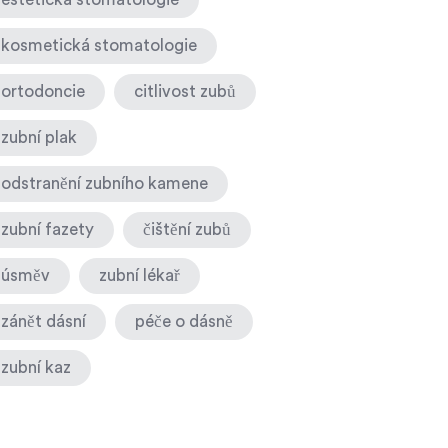
kosmetická stomatologie
ortodoncie
citlivost zubů
zubní plak
odstranění zubního kamene
zubní fazety
čištění zubů
úsměv
zubní lékař
zánět dásní
péče o dásně
zubní kaz