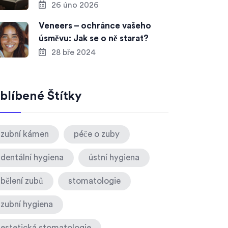
26 úno 2026
Veneers – ochránce vašeho
úsměvu: Jak se o ně starat?
28 bře 2024
blíbené Štítky
zubní kámen
péče o zuby
dentální hygiena
ústní hygiena
bělení zubů
stomatologie
zubní hygiena
estetická stomatologie