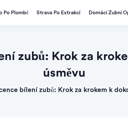
lo Po Plombě
Strava Po Extrakci
Domácí Zubní O
ení zubů: Krok za kro
úsměvu
cence bílení zubů: Krok za krokem k do