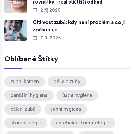
rovnátky - realističtější odhad
2 říj 2025
Citlivost zubů: kdy není problém a co ji
způsobuje
7 říj 2025
Oblíbené Štítky
zubní kámen
péče o zuby
dentální hygiena
ústní hygiena
bělení zubů
zubní hygiena
stomatologie
estetická stomatologie