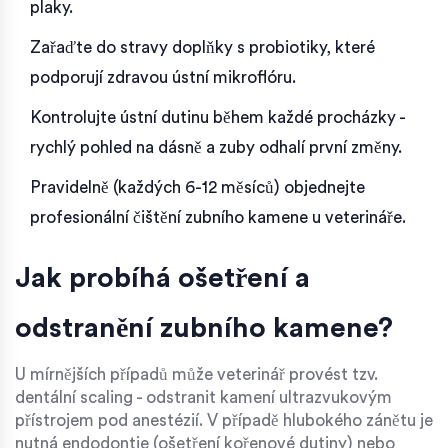
plaky.
Zařaďte do stravy doplňky s
probiotiky
, které
podporují zdravou ústní mikroflóru.
Kontrolujte ústní dutinu během každé procházky -
rychlý pohled na dásně a zuby odhalí první změny.
Pravidelně (každých 6-12 měsíců) objednejte
profesionální čištění zubního kamene u veterináře.
Jak probíhá ošetření a
odstranění zubního kamene?
U mírnějších případů může veterinář provést tzv.
dentální scaling - odstranit kamení ultrazvukovým
přístrojem pod anestézií. V případě hlubokého zánětu je
nutná
endodontie
(ošetření kořenové dutiny) nebo