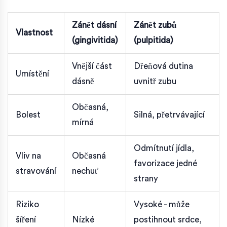
Zánět dásní
Zánět zubů
Vlastnost
(gingivitida)
(pulpitida)
Vnější část
Dřeňová dutina
Umístění
dásně
uvnitř zubu
Občasná,
Bolest
Silná, přetrvávající
mírná
Odmítnutí jídla,
Vliv na
Občasná
favorizace jedné
stravování
nechuť
strany
Riziko
Vysoké - může
šíření
Nízké
postihnout srdce,