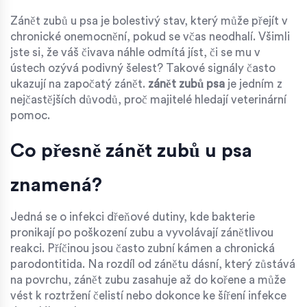
Zánět zubů u psa
je bolestivý stav, který může přejít v
chronické onemocnění, pokud se včas neodhalí. Všimli
jste si, že váš čivava náhle odmítá jíst, či se mu v
ústech ozývá podivný šelest? Takové signály často
ukazují na započatý zánět.
zánět zubů psa
je jedním z
nejčastějších důvodů, proč majitelé hledají veterinární
pomoc.
Co přesně zánět zubů u psa
znamená?
Jedná se o infekci dřeňové dutiny, kde bakterie
pronikají po poškození zubu a vyvolávají zánětlivou
reakci. Příčinou jsou často
zubní kámen
a chronická
parodontitida
. Na rozdíl od zánětu dásní, který zůstává
na povrchu, zánět zubu zasahuje až do kořene a může
vést k roztržení čelistí nebo dokonce ke šíření infekce