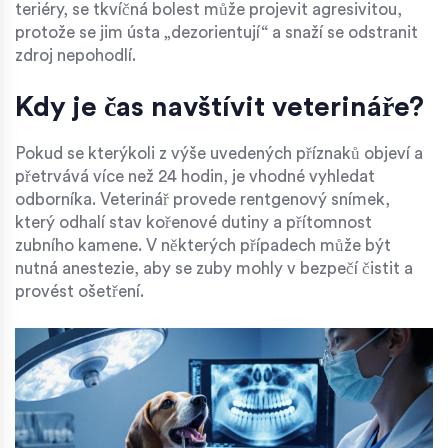
teriéry, se tkvíčná bolest může projevit agresivitou,
protože se jim ústa „dezorientují“ a snaží se odstranit
zdroj nepohodlí.
Kdy je čas navštívit veterináře?
Pokud se kterýkoli z výše uvedených příznaků objeví a
přetrvává více než 24 hodin, je vhodné vyhledat
odborníka.
Veterinář
provede rentgenový snímek,
který odhalí stav kořenové dutiny a přítomnost
zubního kamene. V některých případech může být
nutná anestezie, aby se zuby mohly v bezpečí čistit a
provést ošetření.