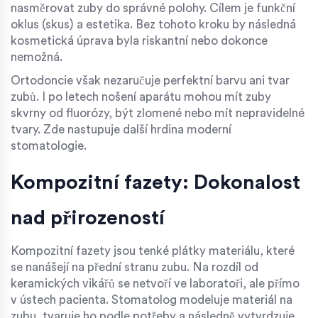
nasměrovat zuby do správné polohy. Cílem je funkční
oklus (skus) a estetika. Bez tohoto kroku by následná
kosmetická úprava byla riskantní nebo dokonce
nemožná.
Ortodoncie však nezaručuje perfektní barvu ani tvar
zubů. I po letech nošení aparátu mohou mít zuby
skvrny od fluorózy, být zlomené nebo mít nepravidelné
tvary. Zde nastupuje další hrdina moderní
stomatologie.
Kompozitní fazety: Dokonalost
nad přirozeností
Kompozitní fazety
jsou tenké plátky materiálu, které
se nanášejí na přední stranu zubu. Na rozdíl od
keramických vikářů se netvoří ve laboratoři, ale přímo
v ústech pacienta. Stomatolog modeluje materiál na
zubu, tvaruje ho podle potřeby a následně vytvrdzuje