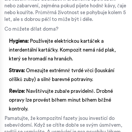
nebo zabarvení, zejména pokud pijete hodně kávy, čaje
nebo kouříte. Průměrná životnost se pohybuje kolem 5
let, ale s dobrou péčí to může být i déle.
Co můžete dělat doma?
Hygiena:
Používejte elektrickou kartáček a
interdentální kartáčky. Kompozit nemá rád plak,
který se hromadí na hranách.
Strava:
Omezujte extrémně tvrdé věci (louskání
oříšků zuby) a silně barevné potraviny.
Revize:
Navštěvujte zubaře pravidelně. Drobné
opravy lze provést během minut během běžné
kontroly.
Pamatujte, že kompozitní fazety jsou investicí do
sebevědomí. Když se cítíte dobře se svým úsměvem,
raději se usmíváte. A usmívání je pro psychiku lékem.