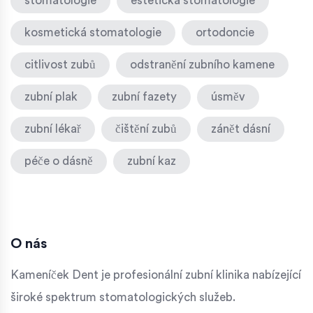
stomatologie
estetická stomatologie
kosmetická stomatologie
ortodoncie
citlivost zubů
odstranění zubního kamene
zubní plak
zubní fazety
úsměv
zubní lékař
čištění zubů
zánět dásní
péče o dásně
zubní kaz
O nás
Kameníček Dent je profesionální zubní klinika nabízející
široké spektrum stomatologických služeb.