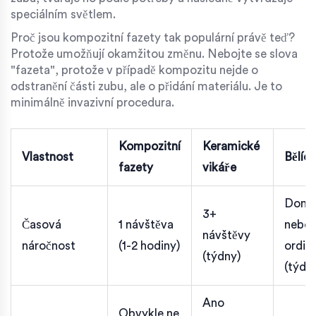
speciálním světlem.
Proč jsou kompozitní fazety tak populární právě teď?
Protože umožňují okamžitou změnu. Nebojte se slova
"fazeta", protože v případě kompozitu nejde o
odstranění části zubu, ale o přidání materiálu. Je to
minimálně invazivní procedura.
Kompozitní
Keramické
Vlastnost
Bělící
fazety
vikáře
Dom
3+
Časová
1 návštěva
nebo
návštěvy
náročnost
(1-2 hodiny)
ordin
(týdny)
(týdn
Ano
Obvykle ne