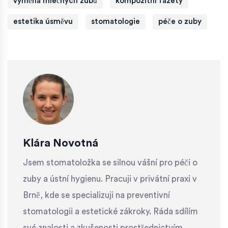
výměna mléčných zubů
kompozitní fazety
estetika úsměvu
stomatologie
péče o zuby
Klára Novotná
Jsem stomatoložka se silnou vášní pro péči o
zuby a ústní hygienu. Pracuji v privátní praxi v
Brně, kde se specializuji na preventivní
stomatologii a estetické zákroky. Ráda sdílím
své znalosti a zkušenosti prostřednictvím