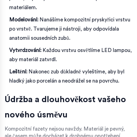
materiálem.
Modelování:
Nanášíme kompozitní pryskyřici vrstvu
po vrstvě. Tvarujeme ji nástroji, aby odpovídala
anatomii sousedních zubů.
Vytvrdzování:
Každou vrstvu osvětlíme LED lampou,
aby materiál zatvrdl.
Leštění:
Nakonec zub důkladně vyleštíme, aby byl
hladký jako porcelán a neodrážel se na povrchu.
Údržba a dlouhověkost vašeho
nového úsměvu
Kompozitní fazety nejsou navždy. Materiál je pevný,
ale časem může docházet k drobnému opotřebení