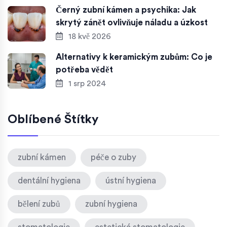
Černý zubní kámen a psychika: Jak
skrytý zánět ovlivňuje náladu a úzkost
18 kvě 2026
Alternativy k keramickým zubům: Co je
potřeba vědět
1 srp 2024
Oblíbené Štítky
zubní kámen
péče o zuby
dentální hygiena
ústní hygiena
bělení zubů
zubní hygiena