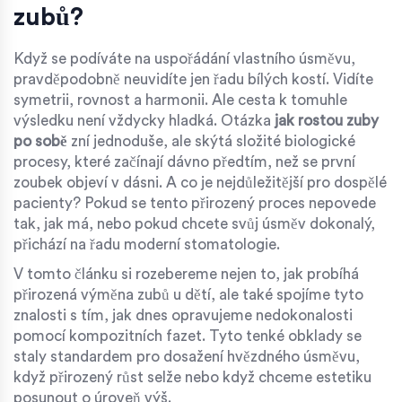
zubů?
Když se podíváte na uspořádání vlastního úsměvu,
pravděpodobně neuvidíte jen řadu bílých kostí. Vidíte
symetrii, rovnost a harmonii. Ale cesta k tomuhle
výsledku není vždycky hladká. Otázka
jak rostou zuby
po sobě
zní jednoduše, ale skýtá složité biologické
procesy, které začínají dávno předtím, než se první
zoubek objeví v dásni. A co je nejdůležitější pro dospělé
pacienty? Pokud se tento přirozený proces nepovede
tak, jak má, nebo pokud chcete svůj úsměv dokonalý,
přichází na řadu moderní stomatologie.
V tomto článku si rozebereme nejen to, jak probíhá
přirozená výměna zubů u dětí, ale také spojíme tyto
znalosti s tím, jak dnes opravujeme nedokonalosti
pomocí
kompozitních fazet
. Tyto tenké obklady se
staly standardem pro dosažení hvězdného úsměvu,
když přirozený růst selže nebo když chceme estetiku
posunout o úroveň výš.