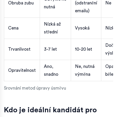
Obruba zubu
(odstranění
Ne
nutná
emailu)
Nízká až
Cena
Vysoká
Nízká
střední
Doča
Trvanlivost
3-7 let
10-20 let
výsle
Ano,
Ne, nutná
Opak
Opravitelnost
snadno
výměna
bělení
Srovnání metod úpravy úsměvu
Kdo je ideální kandidát pro