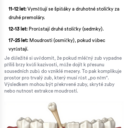
11-12 let:
Vyměňují se špiňáky a druhotné stoličky za
druhé premoláry.
12-13 let:
Prorůstají druhé stoličky (sedmky).
17-25 let:
Moudrosti (osmičky), pokud vůbec
vyrůstají.
Je důležité si uvědomit, že pokud mléčný zub vypadne
příliš brzy kvůli kazivosti, může dojít k přesunu
sousedních zubů do vzniklé mezery. To pak komplikuje
prostor pro trvalý zub, který musí růst „po něm“.
Výsledkem mohou být překrvené zuby, skryté zuby
nebo nutnost extrakce moudrostí.