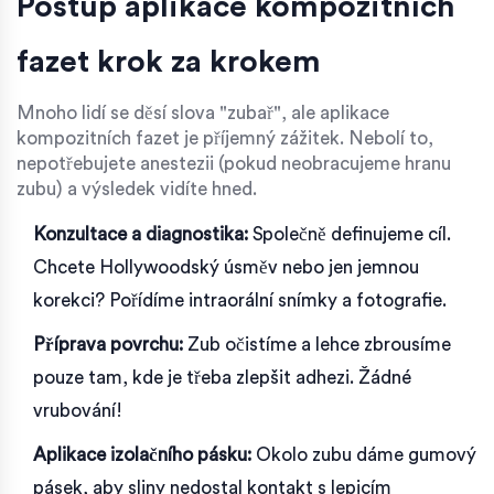
Postup aplikace kompozitních
fazet krok za krokem
Mnoho lidí se děsí slova "zubař", ale aplikace
kompozitních fazet je příjemný zážitek. Nebolí to,
nepotřebujete anestezii (pokud neobracujeme hranu
zubu) a výsledek vidíte hned.
Konzultace a diagnostika:
Společně definujeme cíl.
Chcete Hollywoodský úsměv nebo jen jemnou
korekci? Pořídíme intraorální snímky a fotografie.
Příprava povrchu:
Zub očistíme a lehce zbrousíme
pouze tam, kde je třeba zlepšit adhezi. Žádné
vrubování!
Aplikace izolačního pásku:
Okolo zubu dáme gumový
pásek, aby sliny nedostal kontakt s lepicím