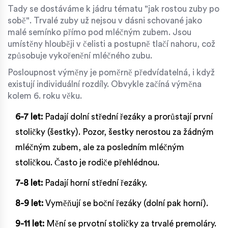
Tady se dostáváme k jádru tématu "jak rostou zuby po
sobě". Trvalé zuby už nejsou v dásni schované jako
malé semínko přímo pod mléčným zubem. Jsou
umístěny hlouběji v čelisti a postupně tlačí nahoru, což
způsobuje vykořenění mléčného zubu.
Posloupnost výměny je poměrně předvídatelná, i když
existují individuální rozdíly. Obvykle začíná výměna
kolem 6. roku věku.
6-7 let:
Padají dolní střední řezáky a prorůstají první
stoličky (šestky). Pozor, šestky nerostou za žádným
mléčným zubem, ale za posledním mléčným
stoličkou. Často je rodiče přehlédnou.
7-8 let:
Padají horní střední řezáky.
8-9 let:
Vyměňují se boční řezáky (dolní pak horní).
9-11 let:
Mění se prvotní stoličky za trvalé premoláry.