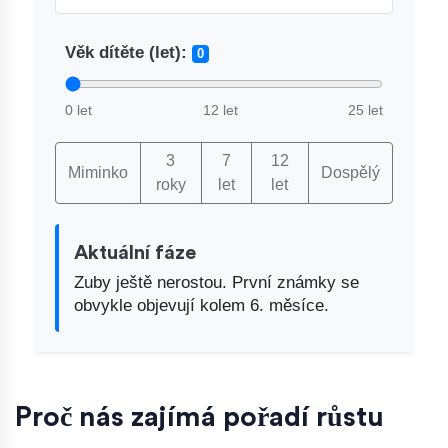
Věk dítěte (let):
0
0 let
12 let
25 let
3
7
12
Miminko
Dospělý
roky
let
let
Aktuální fáze
Zuby ještě nerostou. První známky se
obvykle objevují kolem 6. měsíce.
Proč nás zajímá pořadí růstu