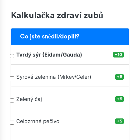
Kalkulačka zdraví zubů
Co jste snědli/dopili?
Tvrdý sýr (Eidam/Gauda)
+10
Syrová zelenina (Mrkev/Celer)
+8
Zelený čaj
+5
Celozrnné pečivo
+5