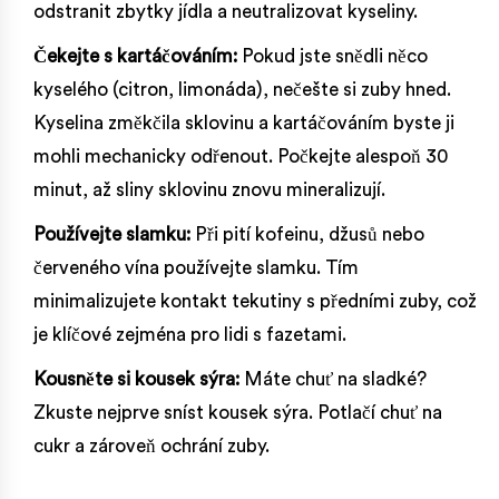
odstranit zbytky jídla a neutralizovat kyseliny.
Čekejte s kartáčováním:
Pokud jste snědli něco
kyselého (citron, limonáda), nečešte si zuby hned.
Kyselina změkčila sklovinu a kartáčováním byste ji
mohli mechanicky odřenout. Počkejte alespoň 30
minut, až sliny sklovinu znovu mineralizují.
Používejte slamku:
Při pití kofeinu, džusů nebo
červeného vína používejte slamku. Tím
minimalizujete kontakt tekutiny s předními zuby, což
je klíčové zejména pro lidi s fazetami.
Kousněte si kousek sýra:
Máte chuť na sladké?
Zkuste nejprve sníst kousek sýra. Potlačí chuť na
cukr a zároveň ochrání zuby.