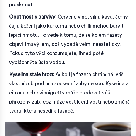
prasknout.
Opatrnost s barvivy:
Červené víno, silná káva, černý
čaj a koření jako kurkuma nebo chilli mohou barvit
lepicí hmotu. To vede k tomu, že se kolem fazety
objeví tmavý lem, což vypadá velmi neesteticky.
Pokud tyto věci konzumujete, ihned poté
vypláchněte ústa vodou.
Kyselina stále hrozí:
Ačkoli je fazeta chráněná, váš
vlastní zub pod ní a sousední zuby nejsou. Kyselina z
citronu nebo vinaigretty může erodovat váš
přirozený zub, což může vést k citlivosti nebo změně
tvaru, která nesedí k fasádě.