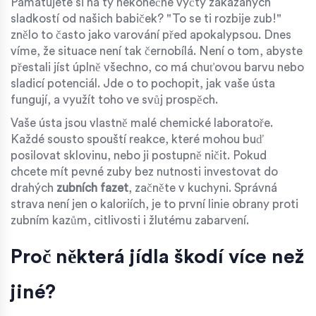
Pamatujete si na ty nekonečné výčty zakázaných
sladkostí od našich babiček? "To se ti rozbije zub!"
znělo to často jako varování před apokalypsou. Dnes
víme, že situace není tak černobílá. Není o tom, abyste
přestali jíst úplně všechno, co má chuťovou barvu nebo
sladicí potenciál. Jde o to pochopit, jak vaše ústa
fungují, a využít toho ve svůj prospěch.
Vaše ústa jsou vlastně malé chemické laboratoře.
Každé sousto spouští reakce, které mohou buď
posilovat sklovinu, nebo ji postupně ničit. Pokud
chcete mít pevné zuby bez nutnosti investovat do
drahých
zubních fazet
, začněte v kuchyni. Správná
strava není jen o kaloriích, je to první linie obrany proti
zubním kazům, citlivosti i žlutému zabarvení.
Proč některá jídla škodí více než
jiné?