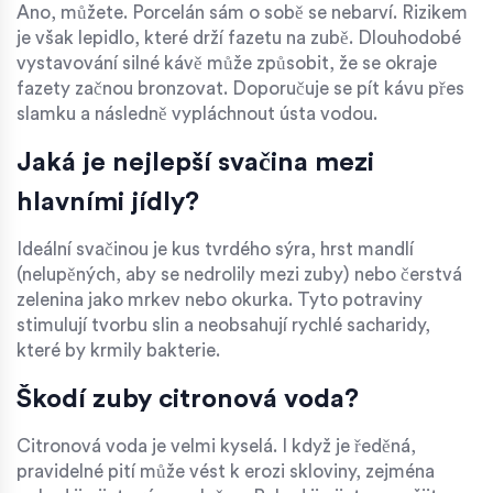
Ano, můžete. Porcelán sám o sobě se nebarví. Rizikem
je však lepidlo, které drží fazetu na zubě. Dlouhodobé
vystavování silné kávě může způsobit, že se okraje
fazety začnou bronzovat. Doporučuje se pít kávu přes
slamku a následně vypláchnout ústa vodou.
Jaká je nejlepší svačina mezi
hlavními jídly?
Ideální svačinou je kus tvrdého sýra, hrst mandlí
(nelupěných, aby se nedrolily mezi zuby) nebo čerstvá
zelenina jako mrkev nebo okurka. Tyto potraviny
stimulují tvorbu slin a neobsahují rychlé sacharidy,
které by krmily bakterie.
Škodí zuby citronová voda?
Citronová voda je velmi kyselá. I když je ředěná,
pravidelné pití může vést k erozi skloviny, zejména