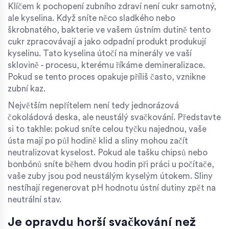
Klíčem k pochopení zubního zdraví není cukr samotný,
ale kyselina. Když sníte něco sladkého nebo
škrobnatého, bakterie ve vašem ústním dutině tento
cukr zpracovávají a jako odpadní produkt produkují
kyselinu. Tato kyselina útočí na minerály ve vaší
sklovině - procesu, kterému říkáme demineralizace.
Pokud se tento proces opakuje příliš často, vznikne
zubní kaz.
Největším nepřítelem není tedy jednorázová
čokoládová deska, ale neustálý svačkování. Představte
si to takhle: pokud sníte celou tyčku najednou, vaše
ústa mají po půl hodině klid a sliny mohou začít
neutralizovat kyselost. Pokud ale tašku chipsů nebo
bonbónů sníte během dvou hodin při práci u počítače,
vaše zuby jsou pod neustálým kyselým útokem. Sliny
nestíhají regenerovat pH hodnotu ústní dutiny zpět na
neutrální stav.
Je opravdu horší svačkování než