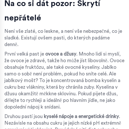
Na co si dát pozor: Skrytí
nepřátelé
Není vše zlaté, co leskne, a není vše nebezpečné, co je
sladké. Existují ovšem pasti, do kterých padáme
denně.
První velká past je
ovoce a džusy
. Mnoho lidí si myslí,
že ovoce je zdravé, takže ho může jíst libovolně. Ovoce
obsahuje fruktózu, ale také ovocné kyseliny. Jablko
samo o sobě není problém, pokud ho sníte celé. Ale
jablkový mošt? To je koncentrovaná bomba kyselin a
cukru bez vlákniny, která by chránila zuby. Kyselina v
džusu okamžitě měkkne sklovinu. Pokud pijete džus,
dělejte to rychleji a ideálně po hlavním jídle, ne jako
dopolední nápoj k snídani.
Druhou pastí jsou
kyselé nápoje a energetické drinky
.
Nezávisle na obsahu cukru je jejich nízké pH extrémně