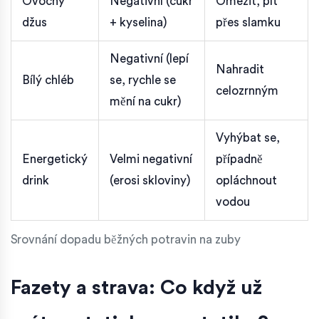
Ovocný
Negativní (cukr
Omezit, pít
džus
+ kyselina)
přes slamku
Negativní (lepí
Nahradit
Bílý chléb
se, rychle se
celozrnným
mění na cukr)
Vyhýbat se,
Energetický
Velmi negativní
případně
drink
(erosi skloviny)
opláchnout
vodou
Srovnání dopadu běžných potravin na zuby
Fazety a strava: Co když už