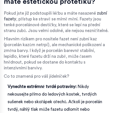
máte estetickou protetiku?
Pokud jste již podstoupili léčbu a máte nasazené
zubní
fazety
, přístup ke stravě se mírně mění. Fazety jsou
tenké porcelánové destičky, které se lepí na přední
stranu zubů. Jsou velmi odolné, ale nejsou nezničitelné.
Hlavním rizikem pro nositele fazet není zubní kaz
(porcelán kazům netrpí), ale mechanické poškození a
změna barvy. I když je porcelán barevně stabilní,
lepidlo, které fazetu drží na zubě, může časem
hnědnout, pokud se dostane do kontaktu s
intenzivními barvivy.
Co to znamená pro váš jídelníček?
Vynechte extrémně tvrdé potraviny:
Nikdy
nekousejte přímo do ledových kostek, tvrdých
sušenek nebo skořápek ořechů. Ačkoli je porcelán
tvrdý, náhlý tlak může fazetu odlomit nebo