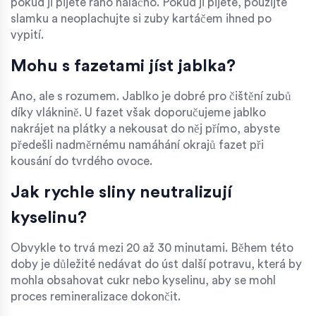
pokud ji pijete ráno nalačno. Pokud ji pijete, použijte
slamku a neoplachujte si zuby kartáčem ihned po
vypití.
Mohu s fazetami jíst jablka?
Ano, ale s rozumem. Jablko je dobré pro čištění zubů
díky vláknině. U fazet však doporučujeme jablko
nakrájet na plátky a nekousat do něj přímo, abyste
předešli nadměrnému namáhání okrajů fazet při
kousání do tvrdého ovoce.
Jak rychle sliny neutralizují
kyselinu?
Obvykle to trvá mezi 20 až 30 minutami. Během této
doby je důležité nedávat do úst další potravu, která by
mohla obsahovat cukr nebo kyselinu, aby se mohl
proces remineralizace dokončit.