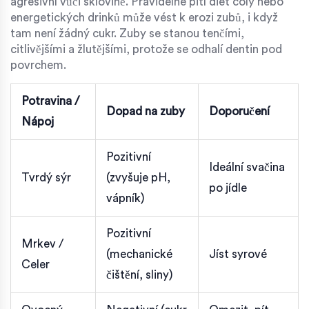
agresivní vůči sklovině. Pravidelné pití diet coly nebo
energetických drinků může vést k erozi zubů, i když
tam není žádný cukr. Zuby se stanou tenčími,
citlivějšími a žlutějšími, protože se odhalí dentin pod
povrchem.
Potravina /
Dopad na zuby
Doporučení
Nápoj
Pozitivní
Ideální svačina
Tvrdý sýr
(zvyšuje pH,
po jídle
vápník)
Pozitivní
Mrkev /
(mechanické
Jíst syrové
Celer
čištění, sliny)