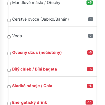
Mandlové máslo / Ořechy
+5
Čerstvé ovoce (Jablko/Banán)
0
Voda
0
Ovocný džus (nečistěný)
-5
Bílý chléb / Bílá bageta
-5
Sladké nápoje / Cola
-8
Energetický drink
-10