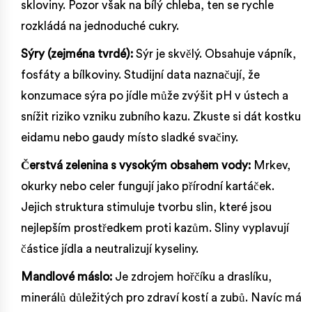
skloviny. Pozor však na bílý chleba, ten se rychle
rozkládá na jednoduché cukry.
Sýry (zejména tvrdé):
Sýr je skvělý. Obsahuje vápník,
fosfáty a bílkoviny. Studijní data naznačují, že
konzumace sýra po jídle může zvýšit pH v ústech a
snížit riziko vzniku zubního kazu. Zkuste si dát kostku
eidamu nebo gaudy místo sladké svačiny.
Čerstvá zelenina s vysokým obsahem vody:
Mrkev,
okurky nebo celer fungují jako přírodní kartáček.
Jejich struktura stimuluje tvorbu slin, které jsou
nejlepším prostředkem proti kazům. Sliny vyplavují
částice jídla a neutralizují kyseliny.
Mandlové máslo:
Je zdrojem hořčíku a draslíku,
minerálů důležitých pro zdraví kostí a zubů. Navíc má