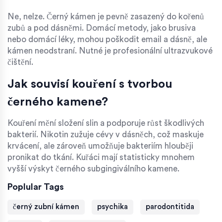
Ne, nelze. Černý kámen je pevně zasazený do kořenů
zubů a pod dásněmi. Domácí metody, jako brusiva
nebo domácí léky, mohou poškodit email a dásně, ale
kámen neodstraní. Nutné je profesionální ultrazvukové
čištění.
Jak souvisí kouření s tvorbou
černého kamene?
Kouření mění složení slin a podporuje růst škodlivých
bakterií. Nikotin zužuje cévy v dásněch, což maskuje
krvácení, ale zároveň umožňuje bakteriím hlouběji
pronikat do tkání. Kuřáci mají statisticky mnohem
vyšší výskyt černého subgingiválního kamene.
Poplular Tags
černý zubní kámen
psychika
parodontitida