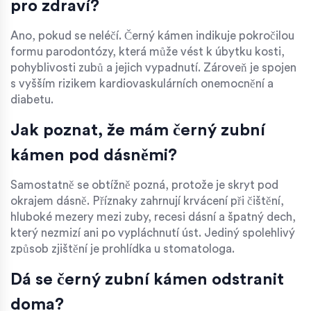
pro zdraví?
Ano, pokud se neléčí. Černý kámen indikuje pokročilou
formu parodontózy, která může vést k úbytku kosti,
pohyblivosti zubů a jejich vypadnutí. Zároveň je spojen
s vyšším rizikem kardiovaskulárních onemocnění a
diabetu.
Jak poznat, že mám černý zubní
kámen pod dásněmi?
Samostatně se obtížně pozná, protože je skryt pod
okrajem dásně. Příznaky zahrnují krvácení při čištění,
hluboké mezery mezi zuby, recesi dásní a špatný dech,
který nezmizí ani po vypláchnutí úst. Jediný spolehlivý
způsob zjištění je prohlídka u stomatologa.
Dá se černý zubní kámen odstranit
doma?