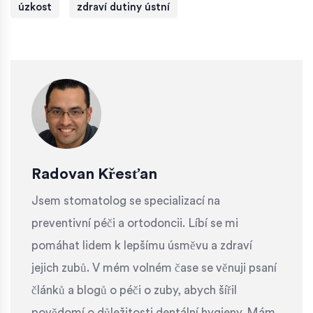
úzkost
zdraví dutiny ústní
Radovan Křesťan
Jsem stomatolog se specializací na
preventivní péči a ortodoncii. Líbí se mi
pomáhat lidem k lepšímu úsměvu a zdraví
jejich zubů. V mém volném čase se věnuji psaní
článků a blogů o péči o zuby, abych šířil
povědomí o důležitosti dentální hygieny. Mám