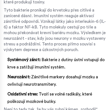
které produkují toxiny.
Tyto bakterie pronikají do krvetoku přes citlivé a
zanícené dásně. Imunitní systém reaguje aktivací
zánětlivé odpovědi. Vznikají látky jako interleukin-6 (IL-
6) a faktor NF-kB. Tyto molekuly cestují po těle a
mohou překonávat krevní bariéru mozku. Výsledkem je
neurozánět - stav, kdy jsou neurony v mozku vystaveny
stresu a podráždění. Tento proces přímo souvisí s
výskytem deprese a úzkostných poruch.
Systémový zánět:
Bakterie z dutiny ústní vstupují do
krve a zatěžují imunitní systém.
Neurozánět:
Zánětlivé markery dosahují mozku a
ovlivňují neurotransmitery.
Oxidativní stres:
Tvoří se volné radikály, které
poškozují mozkové buňky.
Není to tedy tak, že by vás zubní kámen „rozhodil“