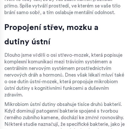
přímo. Spíše vytváří prostředí, ve kterém se vaše tělo
brání samo sobě, a tím oslabuje mentální odolnost.
Propojení střev, mozku a
dutiny ústní
Dlouho jsme věděli o osi
střevo-mozek
, která
popisuje
komplexní komunikaci mezi trávicím systémem a
centrálním nervovým systémem prostřednictvím
nervových dráh a hormonů
. Dnes však lékaři mluví také
o ose
dutin ústní-mozek
, která
propojuje mikrobiom
ústní dutiny s kognitivními funkcemi a duševním
zdravím
.
Mikrobiom ústní dutiny obsahuje tisíce druhů bakterií.
Když dominují patogenní bakterie spojené s tvorbou
černého zubního kamene, dochází ke změně rovnováhy.
Některé studie naznačují, že specifické bakterie, jako je