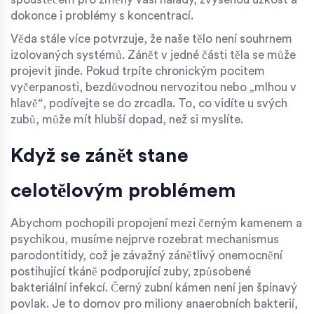
dokonce i problémy s koncentrací.
Věda stále více potvrzuje, že naše tělo není souhrnem
izolovaných systémů. Zánět v jedné části těla se může
projevit jinde. Pokud trpíte chronickým pocitem
vyčerpanosti, bezdůvodnou nervozitou nebo „mlhou v
hlavě“, podívejte se do zrcadla. To, co vidíte u svých
zubů, může mít hlubší dopad, než si myslíte.
Když se zánět stane
celotělovým problémem
Abychom pochopili propojení mezi černým kamenem a
psychikou, musíme nejprve rozebrat mechanismus
parodontitidy
, což je
závažný zánětlivý onemocnění
postihující tkáně podporující zuby, způsobené
bakteriální infekcí
. Černý zubní kámen není jen špinavý
povlak. Je to domov pro miliony anaerobních bakterií,