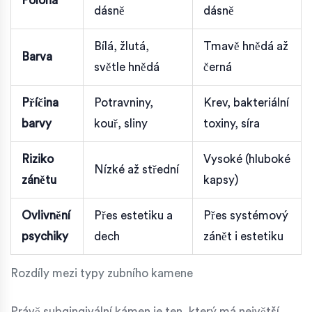
Poloha
dásně
dásně
Bílá, žlutá,
Tmavě hnědá až
Barva
světle hnědá
černá
Příčina
Potravniny,
Krev, bakteriální
barvy
kouř, sliny
toxiny, síra
Riziko
Vysoké (hluboké
Nízké až střední
zánětu
kapsy)
Ovlivnění
Přes estetiku a
Přes systémový
psychiky
dech
zánět i estetiku
Rozdíly mezi typy zubního kamene
Právě subgingivální kámen je ten, který má největší