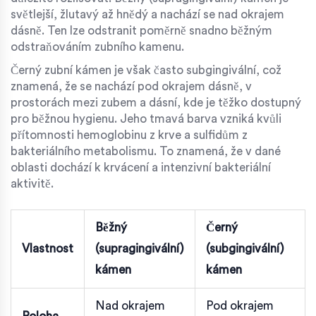
světlejší, žlutavý až hnědý a nachází se nad okrajem
dásně. Ten lze odstranit poměrně snadno běžným
odstraňováním zubního kamenu.
Černý zubní kámen je však často
subgingivální
, což
znamená, že
se nachází pod okrajem dásně, v
prostorách mezi zubem a dásní, kde je těžko dostupný
pro běžnou hygienu
. Jeho tmavá barva vzniká kvůli
přítomnosti hemoglobinu z krve a sulfidům z
bakteriálního metabolismu. To znamená, že v dané
oblasti dochází k krvácení a intenzivní bakteriální
aktivitě.
Běžný
Černý
Vlastnost
(supragingivální)
(subgingivální)
kámen
kámen
Nad okrajem
Pod okrajem