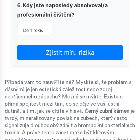
6. Kdy jste naposledy absolvoval/a
profesionální čištění?
Do 1 roku
Zjistit míru rizika
Připadá vám to neuvěřitelné? Myslíte si, že problém s
dásněmi je jen estetická záležitost nebo zdroj
nepříjemného zápachu? Možná se mýlíte. Existuje
přímá spojitost mezi tím, co se děje ve vaší ústní
dutině, a tím, jak se cítíte v hlavě.
Černý zubní kámen
je
tvrdý, mineralizovaný povlak na zubech, který často
signalizuje dlouhodobý zánět a hromadění bakteriálních
toxinů
. A právě tento zánět může být klíčovým
spouštěčem pro změny vaší nálady, zvýšenou úzkost a