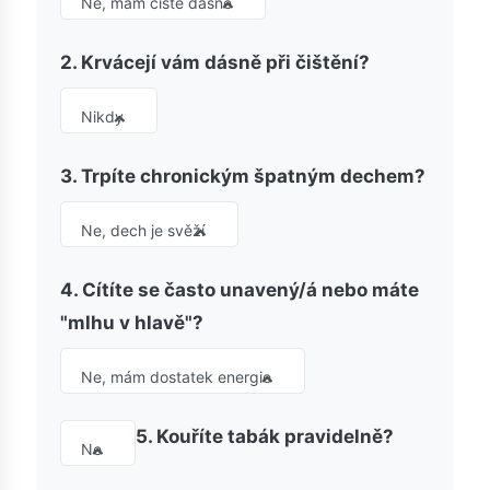
Ne, mám čisté dásně
2. Krvácejí vám dásně při čištění?
Nikdy
3. Trpíte chronickým špatným dechem?
Ne, dech je svěží
4. Cítíte se často unavený/á nebo máte
"mlhu v hlavě"?
Ne, mám dostatek energie
5. Kouříte tabák pravidelně?
Ne