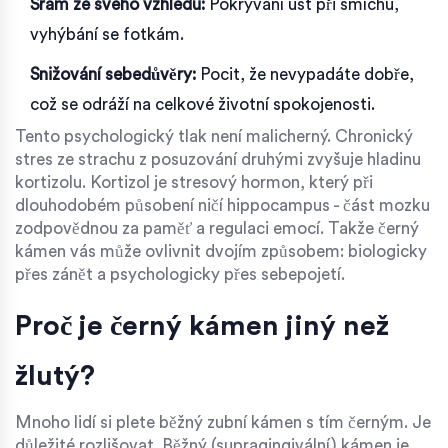
Sram ze svého vzhledu:
Pokrývání úst při smíchu,
vyhýbání se fotkám.
Snižování sebedůvěry:
Pocit, že nevypadáte dobře,
což se odráží na celkové životní spokojenosti.
Tento psychologický tlak není malicherný. Chronický
stres ze strachu z posuzování druhými zvyšuje hladinu
kortizolu. Kortizol je stresový hormon, který při
dlouhodobém působení ničí hippocampus - část mozku
zodpovědnou za paměť a regulaci emocí. Takže černý
kámen vás může ovlivnit dvojím způsobem: biologicky
přes zánět a psychologicky přes sebepojetí.
Proč je černý kámen jiný než
žlutý?
Mnoho lidí si plete běžný zubní kámen s tím černým. Je
důležité rozlišovat. Běžný (supragingivální) kámen je