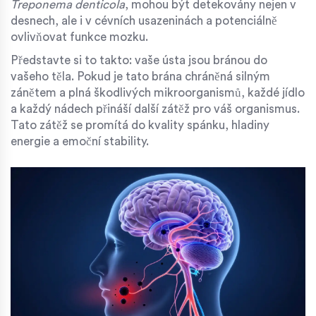
Treponema denticola
, mohou být detekovány nejen v
desnech, ale i v cévních usazeninách a potenciálně
ovlivňovat funkce mozku.
Představte si to takto: vaše ústa jsou bránou do
vašeho těla. Pokud je tato brána chráněná silným
zánětem a plná škodlivých mikroorganismů, každé jídlo
a každý nádech přináší další zátěž pro váš organismus.
Tato zátěž se promítá do kvality spánku, hladiny
energie a emoční stability.