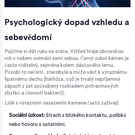
Psychologický dopad vzhledu a
sebevědomí
Pojďme si dát ruku na srdce. Vzhled hraje obrovskou
roli v našem vnímání sami sebou. Černý zubní kámen je
často viditelný, zejména kolem dásňového lemu.
Působí to nečistě, starobyle a může vést k výraznému
špatnému dechu (
halitóza
, což je
trvalý nepříjemný
zápach z úst způsobený rozkladem potravinových
zbytků a činností bakterií
).
Lidé s výrazným nasazením kamene často zažívají:
Sociální úzkost:
Strach z blízkého kontaktu, polibků
nebo hovoru s ostatními.