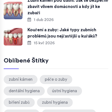
Zubní kámen pod dásní: Jak se bezpečně
zbavit vlivem domácnosti a kdy jít ke
zubaři
1 dub 2026
Kouření a zuby: Jaké typy zubních
problémů jsou nejčastější u kuřáků?
15 kvě 2026
Oblíbené Štítky
zubní kámen
péče o zuby
dentální hygiena
ústní hygiena
bělení zubů
zubní hygiena